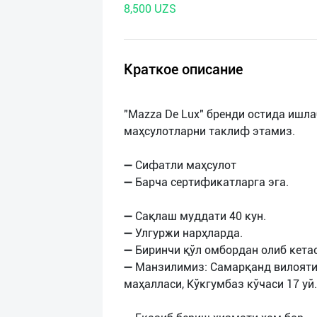
8,500 UZS
нас
Техническая
поддержка
Краткое описание
Поделиться
"Mazza De Lux" бренди остида ишл
приложением
маҳсулотларни таклиф этамиз.
Выход
➖ Сифатли маҳсулот
о
➖ Барча сертификатларга эга.
➖ Сақлаш муддати 40 кун.
➖ Улгуржи нарҳларда.
➖ Биринчи қўл омбордан олиб кета
➖ Манзилимиз: Самарқанд вилояти
маҳалласи, Кўкгумбаз кўчаси 17 уй