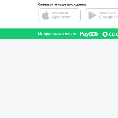
Скачивайте наше приложение
Маҳсулотларимиз
город Ташкент
Мы принимаем к оплате
"MAKGOLD" бренд
Самаркандская область
ҚОЗОҒИСТОН БУҒД
город Ташкент
"DAFNAN MAKARON
город Ташкент