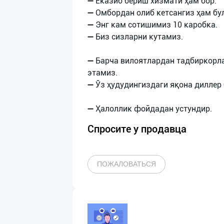
➖ Еказиб бериш хизмати ҳам бор.
➖ Омбордан олиб кетсангиз ҳам бу
➖ Энг кам сотишимиз 10 каробка.
➖ Биз сизларни кутамиз.
➖ Барча вилоятлардан тадбиркорл
этамиз.
➖ Ўз ҳудудингиздаги яқона диллер 
Спросите у продавца
ПОЖАЛОВАТЬСЯ