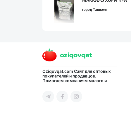
МАККАЖЎХОРИ КРА
город Ташкент
AROMSA — иннова
город Ташкент
Тўғридан-тўғри
Oziqovqat.com
Сайт для оптовых
покупателей и продавцов.
Помогаем компаниям малого и
город Ташкент
среднего бизнеса Узбекистана и
СНГ быстро найти лучших
поставщиков и новых клиентов,
продвигать свою продукцию в
интернете.
"Ravon" бренди
город Ташкент