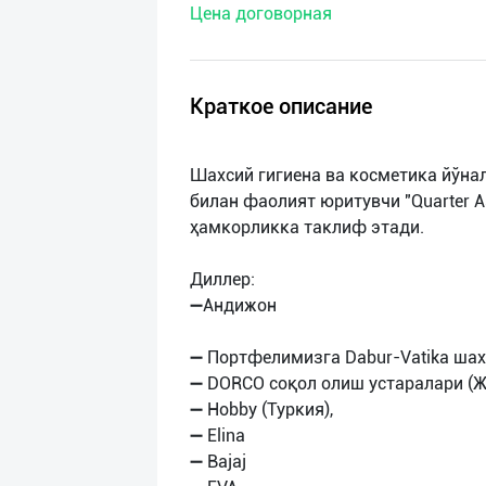
Цена договорная
нас
Техническая
поддержка
Краткое описание
Поделиться
Шахсий гигиена ва косметика йўн
приложением
билан фаолият юритувчи "Quarter 
ҳамкорликка таклиф этади.
Выход
о
Диллер:
➖Андижон
➖ Портфелимизга Dabur-Vatika шахс
➖ DORCO соқол олиш устаралари (Ж
➖ Hobby (Туркия),
➖ Elina
➖ Bajaj