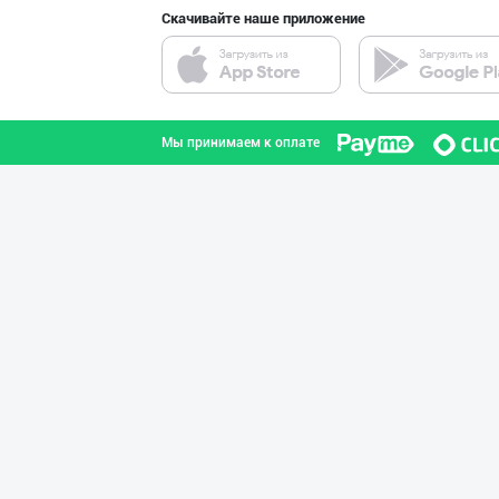
Скачивайте наше приложение
Машҳур PREDO бр
город Ташкент
Мы принимаем к оплате
Ҳурматли мижозл
город Ташкент
PREDO брендинин
город Ташкент
Хитойдан тўғрид
город Ташкент