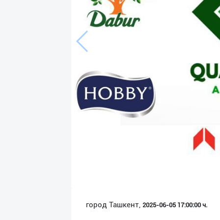
Язык
Личные
данные
Новости
2
Чаты
История
реферальных
переходов
Условия
использования
FAQ
город Ташкент,
2025-06-05 17:00:00 ч.
О