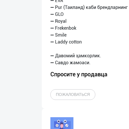
➖ EVA
➖ Pur (Таиланд) каби брендларнин
➖ GLO
➖ Royal
➖ Frekenbok
➖ Smile
➖ Laddy cotton
➖ Давомий ҳамкорлик.
Спросите у продавца
ПОЖАЛОВАТЬСЯ