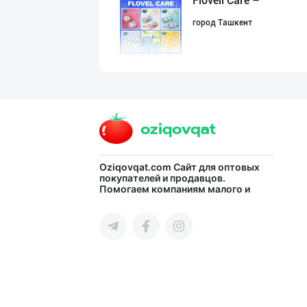
Flovell Care –
город Ташкент
Улгуржи харидор
город Ташкент
Ellino – Осиёни
Oziqovqat.com
Сайт для оптовых
покупателей и продавцов.
Помогаем компаниям малого и
город Ташкент
среднего бизнеса Узбекистана и
СНГ быстро найти лучших
поставщиков и новых клиентов,
продвигать свою продукцию в
интернете.
Aroma – Тозалик
город Ташкент