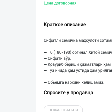
Цена договорная
нас
Техническая
поддержка
Краткое описание
Поделиться
Сифатли семичка маҳсулоти сотам
приложением
➖ T6 (180-190) оргинал Хитой семич
Выход
➖ Сифати зўр.
о
➖ Қовуриб бериши ҳизматлари ҳам 
➖ Туз ичида ҳам устида ҳам урилга
Спросите у продавца
ПОЖАЛОВАТЬСЯ