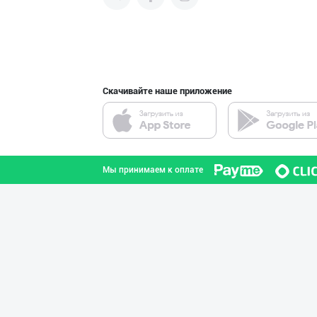
продвигать свою продукцию в
интернете.
"SABER SNACK" б
город Ташкент
Скачивайте наше приложение
Ҳурматли тадбир
Самаркандская область
Мы принимаем к оплате
"MDD SPICY STRI
город Ташкент
CHOCO CHIPS — Ч
Ферганская область