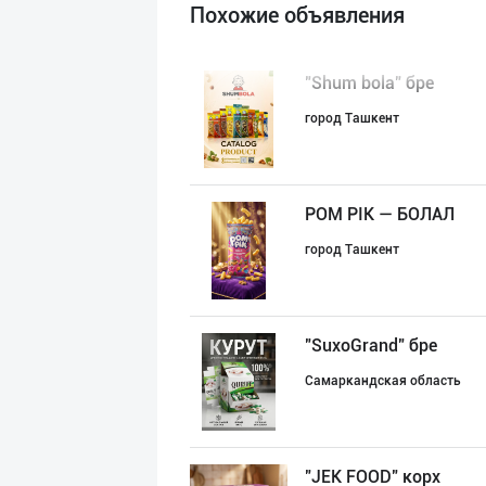
Похожие объявления
"Shum bola” бре
город Ташкент
POM PIK — БОЛАЛ
город Ташкент
"SuxoGrand" бре
Самаркандская область
"JEK FOOD" корх