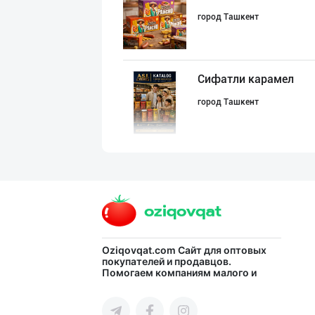
город Ташкент
Сифатли карамел
город Ташкент
"MDD SPICY STRI
город Ташкент
Семичкани сифат
Oziqovqat.com
Сайт для оптовых
покупателей и продавцов.
Помогаем компаниям малого и
город Ташкент
среднего бизнеса Узбекистана и
СНГ быстро найти лучших
поставщиков и новых клиентов,