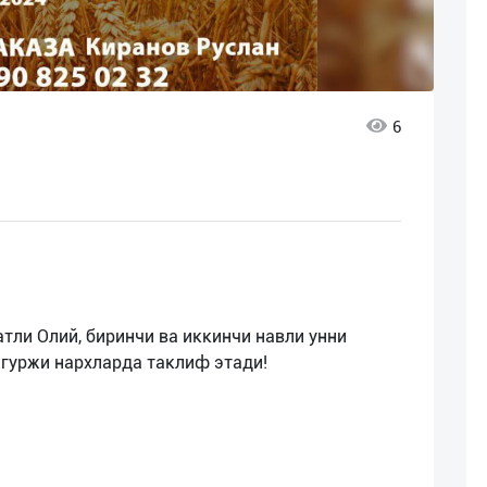
6
ли Олий, биринчи ва иккинчи навли унни
гуржи нархларда таклиф этади!