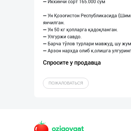
➖ Иккинчи сорт 165.000 сўм
➖ Ун Қозоғистон Республикасида (Шим
янчилган.
➖ Ун 50 кг қопларга қадоқланган.
➖ Улгуржи савдо.
➖ Барча тўлов турлари мавжуд, шу жум
Спросите у продавца
ПОЖАЛОВАТЬСЯ