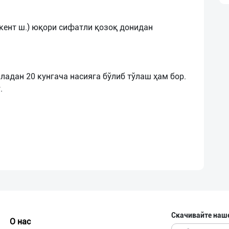
кент ш.) юқори сифатли қозоқ донидан
ладан 20 кунгача насияга бўлиб тўлаш ҳам бор.
Скачивайте наш
О нас