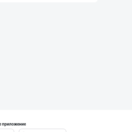
AROMSA — иннова
город Ташкент
"MAKGOLD" бренд
Самаркандская область
"SHAMS PRO FOOD
город Ташкент
Хоразм, Ангрен,
е приложение
город Ташкент