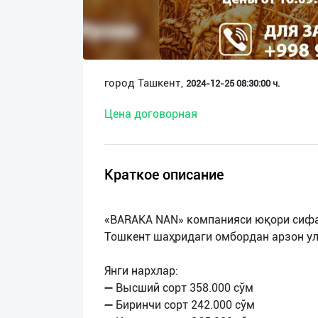
О
нас
Техническая
город Ташкент,
2024-12-25 08:30:00 ч.
поддержка
Цена договорная
Поделиться
приложением
Краткое описание
Выход
о
«BARAKA NAN» компанияси юқори сифат
Тошкент шаҳридаги омбордан арзон ул
Янги нархлар:
➖ Высший сорт 358.000 сўм
➖ Биринчи сорт 242.000 сўм