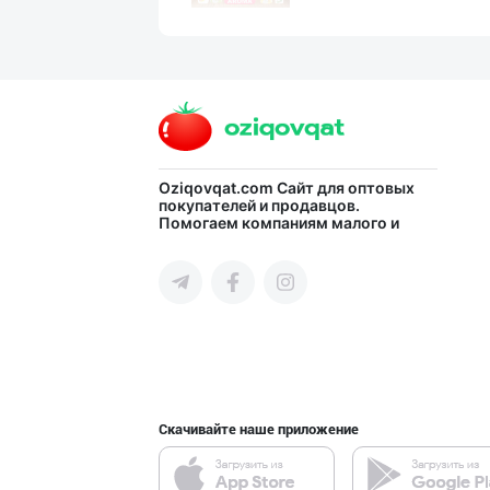
Асл белгиси учу
город Ташкент
PREDO брендинин
Oziqovqat.com
Сайт для оптовых
покупателей и продавцов.
Помогаем компаниям малого и
город Ташкент
среднего бизнеса Узбекистана и
СНГ быстро найти лучших
поставщиков и новых клиентов,
продвигать свою продукцию в
интернете.
Улгуржи харидор
город Ташкент
Скачивайте наше приложение
Хитойдан тўғрид
город Ташкент