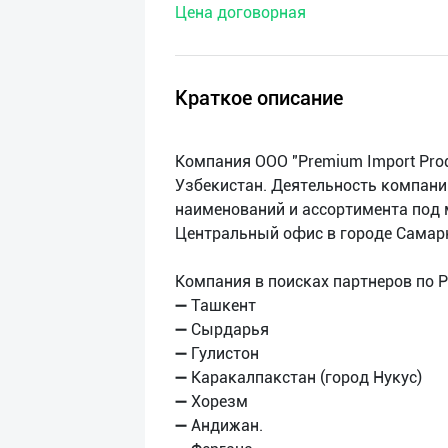
Цена договорная
нас
Техническая
поддержка
Краткое описание
Поделиться
Компания OOO "Premium Import Pro
приложением
Узбекистан. Деятельность компани
наименований и ассортимента под 
Выход
Центральный офис в городе Самар
о
Компания в поисках партнеров по 
➖ Ташкент
➖ Сырдарья
➖ Гулистон
➖ Каракалпакстан (город Нукус)
➖ Хорезм
➖ Андижан.