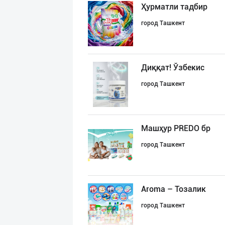
Ҳурматли тадбир
город Ташкент
Диққат! Ўзбекис
город Ташкент
Машҳур PREDO бр
город Ташкент
Aroma – Тозалик
город Ташкент