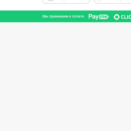
Мы принимаем к оплате
Ellino – Осиёни
город Ташкент
Жанубий Корея в
Навоийская область
Flovell Care –
город Ташкент