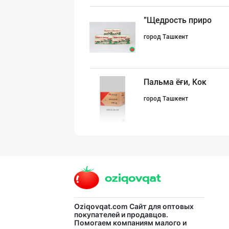
"Щедрость приро
город Ташкент
Пальма ёғи, Кок
город Ташкент
МЧЖ "Integral I
город Ташкент
"MYLAÝYM" — уйд
Oziqovqat.com
Сайт для оптовых
покупателей и продавцов.
Помогаем компаниям малого и
Туркменистан