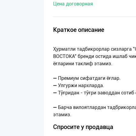
Цена договорная
нас
Техническая
поддержка
Краткое описание
Поделиться
Ҳурматли тадбикрорлар сизларга 
приложением
ВОСТОКА" бренди остида ишлаб чиқ
ёғларини таклиф этамиз.
Выход
о
➖ Премиум сифатдаги ёғлар.
➖ Улгуржи нархларда.
➖ Тўғридан - тўғри заводдан сотиб 
➖ Барча вилоятлардан тадбрикорл
Спросите у продавца