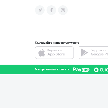
среднего бизнеса Узбекистана и
СНГ быстро найти лучших
поставщиков и новых клиентов,
продвигать свою продукцию в
интернете.
Ишлаб чиқараётг
город Ташкент
Скачивайте наше приложение
Ёғ сотаман. 1-қ
город Ташкент
Мы принимаем к оплате
Сифатли Кокос в
город Ташкент
"Mega Semichka"