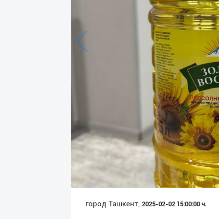
Язык
Личные
данные
Новости
2
Чаты
История
реферальных
переходов
Условия
использования
FAQ
город Ташкент,
2025-02-02 15:00:00 ч.
О