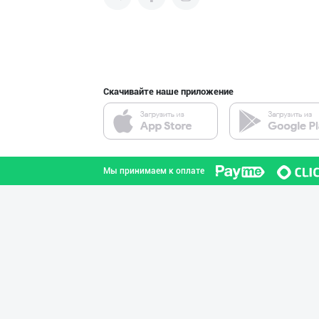
продвигать свою продукцию в
интернете.
Пальма ёғи, Кок
город Ташкент
Скачивайте наше приложение
Катта ҳажмда ко
город Ташкент
Мы принимаем к оплате
Маргарин ва топ
город Ташкент
Ёғ сотаман. 1-қ
город Ташкент