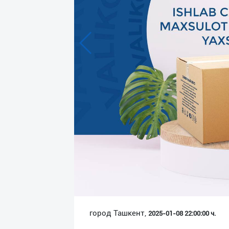
Язык
Личные
данные
Новости
2
Чаты
История
реферальных
переходов
Условия
использования
FAQ
город Ташкент,
2025-01-08 22:00:00 ч.
О