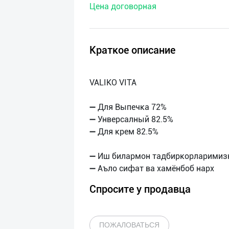
Цена договорная
нас
Техническая
поддержка
Краткое описание
Поделиться
VALIKO VITA
приложением
➖ Для Выпечка 72%
Выход
➖ Унверсалный 82.5%
о
➖ Для крем 82.5%
➖ Иш билармон тадбиркорларимизн
Спросите у продавца
ПОЖАЛОВАТЬСЯ