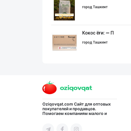
город Ташкент
Кокос ёғи: ➖ П
город Ташкент
"MYLAÝYM" — уйд
Туркменистан
Кокос ёғи: ➖ П
Oziqovqat.com
Сайт для оптовых
покупателей и продавцов.
Помогаем компаниям малого и
город Ташкент
среднего бизнеса Узбекистана и
СНГ быстро найти лучших
поставщиков и новых клиентов,