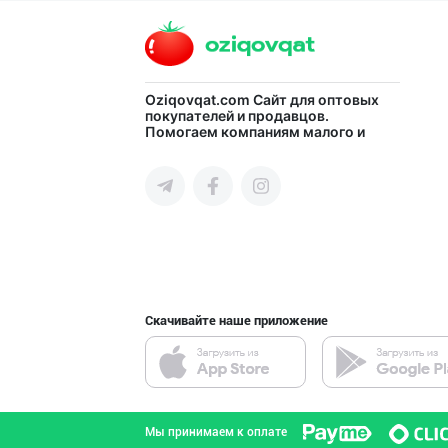
город Ташкент
"Нур Асал" брен
Oziqovqat.com
Сайт для оптовых
покупателей и продавцов.
Помогаем компаниям малого и
город Ташкент
среднего бизнеса Узбекистана и
СНГ быстро найти лучших
поставщиков и новых клиентов,
продвигать свою продукцию в
интернете.
RISOLA ONA — OS
Наманганская область
Скачивайте наше приложение
“Marvellous swe
город Ташкент
Мы принимаем к оплате