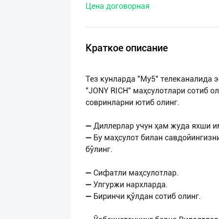
Цена договорная
нас
Техническая
поддержка
Краткое описание
Поделиться
Тез кунларда "My5" телеканалида 
приложением
"JONY RICH" маҳсулотлари сотиб о
совринларни ютиб олинг.
Выход
о
➖ Диллерлар учун ҳам жуда яхши и
➖ Бу маҳсулот билан савдойингизн
бўлинг.
➖ Сифатли маҳсулотлар.
➖ Улгуржи нархларда.
➖ Биринчи қўлдан сотиб олинг.