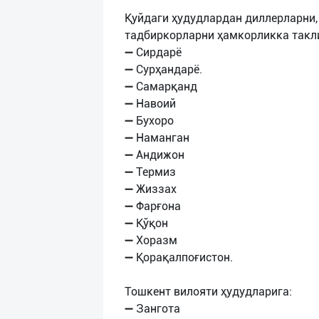
Қуйдаги ҳудудлардан диллерларни,
тадбиркорларни ҳамкорликка такл
➖ Сирдарё
➖ Сурҳандарё.
➖ Самарқанд
➖ Навоий
➖ Бухоро
➖ Наманган
➖ Андижон
➖ Термиз
➖ Жиззах
➖ Фарғона
➖ Қўқон
➖ Хоразм
➖ Қорақалпоғистон.
Тошкент вилояти ҳудудларига:
➖ Зангота