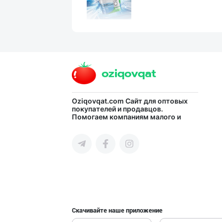
Машҳур PREDO бр
город Ташкент
Aroma – Тозалик
Oziqovqat.com
Сайт для оптовых
покупателей и продавцов.
Помогаем компаниям малого и
город Ташкент
среднего бизнеса Узбекистана и
СНГ быстро найти лучших
поставщиков и новых клиентов,
продвигать свою продукцию в
интернете.
Диққат! Ўзбекис
город Ташкент
Скачивайте наше приложение
Ўзбекистон иқли