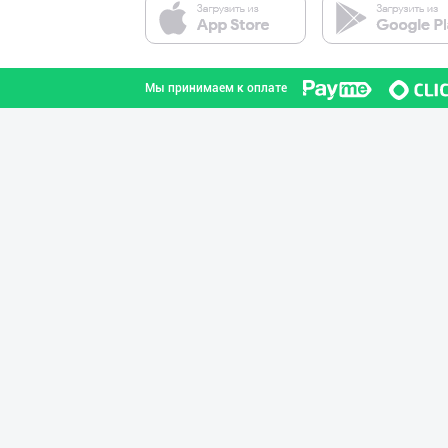
город Ташкент
Мы принимаем к оплате
Ellino – Осиёни
город Ташкент
"Gold Teks" тек
город Ташкент
Хўжалик совун с
город Ташкент