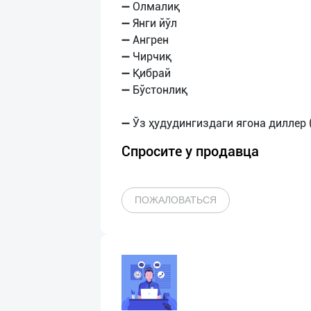
➖ Олмалиқ
➖ Янги йўл
➖ Ангрен
➖ Чирчиқ
➖ Қибрай
➖ Бўстонлиқ
Спросите у продавца
ПОЖАЛОВАТЬСЯ