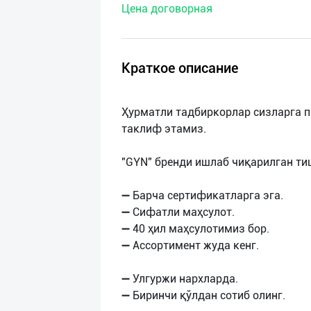
Цена договорная
нас
Техническая
поддержка
Краткое описание
Поделиться
Ҳурматли тадбиркорлар сизларга 
приложением
таклиф этамиз.
Выход
"GYN" бренди ишлаб чиқарилган ти
о
➖ Барча сертификатларга эга.
➖ Сифатли маҳсулот.
➖ 40 ҳил маҳсулотимиз бор.
➖ Ассортимент жуда кенг.
➖ Улгуржи нархларда.
➖ Биринчи қўлдан сотиб олинг.