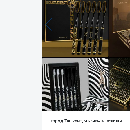
Язык
Личные
данные
Новости
2
Чаты
История
реферальных
переходов
Условия
использования
FAQ
город Ташкент,
2025-03-16 18:30:00 ч.
О