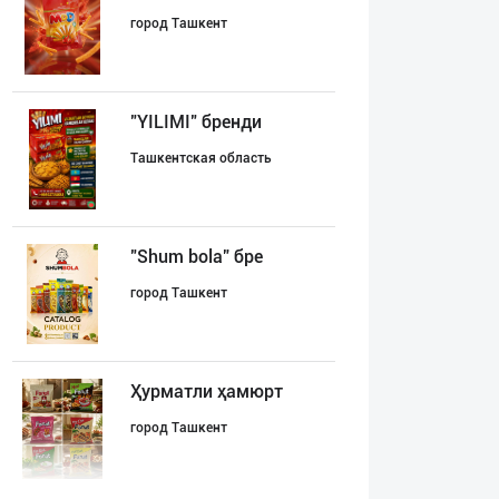
город Ташкент
"YILIMI" бренди
Ташкентская область
"Shum bola” бре
город Ташкент
Ҳурматли ҳамюрт
город Ташкент