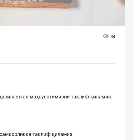
34
чиқарилаётган маҳсулотимизни таклиф қиламиз.
 ҳамкорликка таклиф қиламиз.