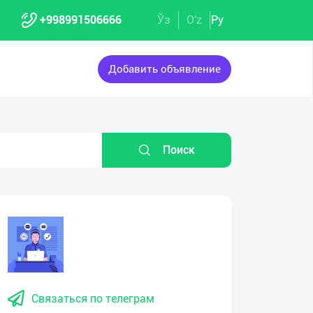
+998991506666
Ўз
O'z
Ру
Добавить объявление
Поиск
Связаться по телеграм