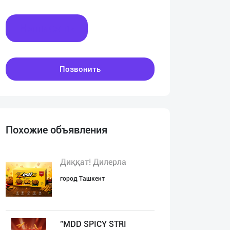
Написать
Позвонить
Похожие объявления
Диққат! Дилерла
город Ташкент
"MDD SPICY STRI