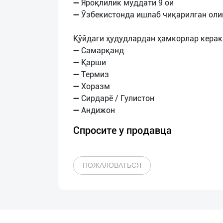
➖ Яроқлилик муддати 9 ой
➖ Ўзбекистонда ишлаб чиқарилган оли
Қўйдаги ҳудудлардан ҳамкорлар керак
➖ Самарқанд
➖ Қарши
➖ Термиз
➖ Хоразм
➖ Сирдарё / Гулистон
Спросите у продавца
ПОЖАЛОВАТЬСЯ