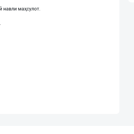
й навли маҳсулот.
.