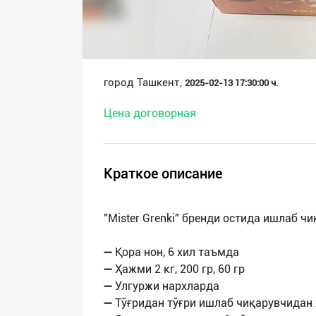
О
нас
Техническая
город Ташкент,
2025-02-13 17:30:00 ч.
поддержка
Цена договорная
Поделиться
приложением
Краткое описание
Выход
о
"Mister Grenki" бренди остида ишлаб 
➖ Қора нон, 6 хил таъмда
➖ Ҳажми 2 кг, 200 гр, 60 гр
➖ Улгуржи нархларда
➖ Тўғридан тўғри ишлаб чиқарувчидан