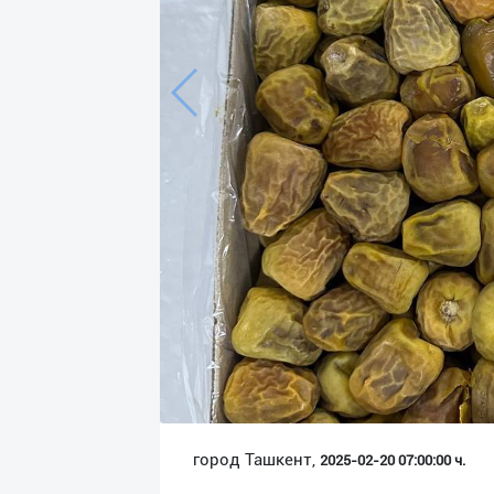
Язык
Личные
данные
Новости
2
Чаты
История
реферальных
переходов
Условия
использования
FAQ
город Ташкент,
2025-02-20 07:00:00 ч.
О