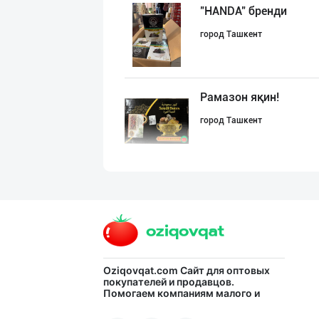
"HANDA" бренди
город Ташкент
Рамазон яқин!
город Ташкент
Эквадор банани
город Ташкент
Саудия Арабисто
Oziqovqat.com
Сайт для оптовых
покупателей и продавцов.
Помогаем компаниям малого и
город Ташкент
среднего бизнеса Узбекистана и
СНГ быстро найти лучших