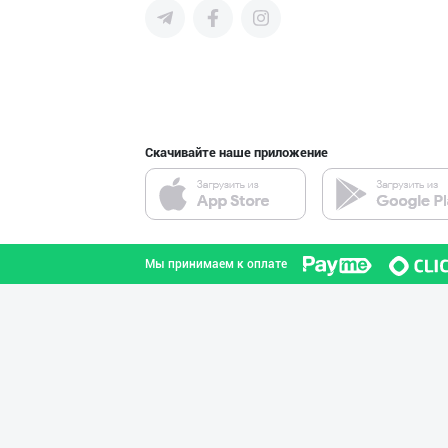
поставщиков и новых клиентов,
продвигать свою продукцию в
интернете.
Саудия Арабисто
город Ташкент
Скачивайте наше приложение
ТОШКЕНТ ВА ЎЗБЕ
город Ташкент
Мы принимаем к оплате
Улгуржи чиройли
город Ташкент
Ҳақиқий ош учун
город Ташкент