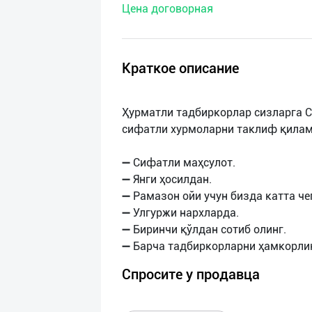
Цена договорная
нас
Техническая
поддержка
Краткое описание
Поделиться
Ҳурматли тадбиркорлар сизларга С
приложением
сифатли хурмоларни таклиф қилам
Выход
➖ Сифатли маҳсулот.
о
➖ Янги ҳосилдан.
➖ Рамазон ойи учун бизда катта ч
➖ Улгуржи нархларда.
➖ Биринчи қўлдан сотиб олинг.
Спросите у продавца