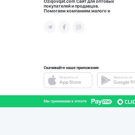
"Milliy", "Sevi
Oziqovqat.com
Сайт для оптовых
покупателей и продавцов.
Помогаем компаниям малого и
город Ташкент
среднего бизнеса Узбекистана и
СНГ быстро найти лучших
поставщиков и новых клиентов,
продвигать свою продукцию в
интернете.
Продаю замороже
город Ташкент
Скачивайте наше приложение
Продаю замороже
город Ташкент
Мы принимаем к оплате
"Hilol" ва "Mae
город Ташкент