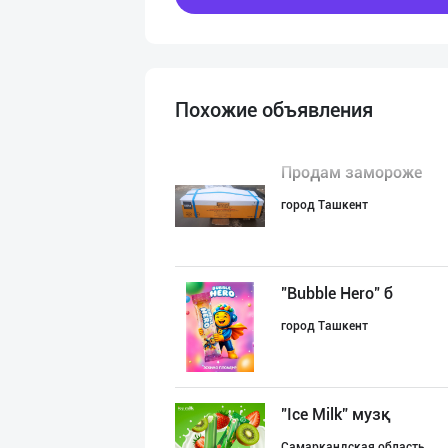
Похожие объявления
Продам замороже
город Ташкент
"Bubble Hero" б
город Ташкент
"Ice Milk” музқ
Самаркандская область