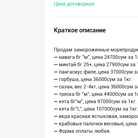
Цена договорная
нас
Техническая
поддержка
Краткое описание
Поделиться
Продам замороженные морепроду
приложением
➖ навага бг "м", цена 24700сум за 1
➖ минтай бг 25+, цена 27900сум за 
Выход
➖ пангасиус филе, цена 37000сум за
о
➖ горбуша, цена 36000сум за 1кг.
➖ сазан, вес 2-4кг, цена 36000сум з
➖ треска бг "м", цена 44000сум за 1
➖ кета бг"м", цена 97000сум за 1кг.
➖ кета бг"L", цена 107000сум за 1кг
➖ икра красная ястыковая, заморож
➖ крабовые палочки весовые, цена 