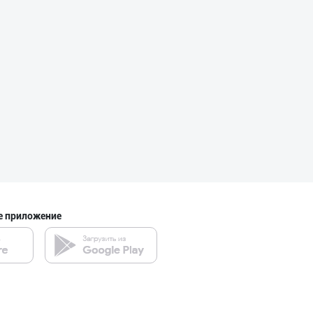
"Bonella" ва "B
город Ташкент
"MIRAY" — Европ
город Ташкент
"Bonella" ва "B
е приложение
город Ташкент
Савдосини оширм