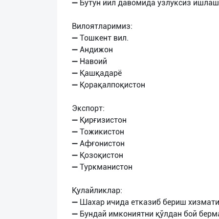
➖ Бутун йил давомида узлуксиз ишлаш
Вилоятларимиз:
➖ Тошкент вил.
➖ Андижон
➖ Навоий
➖ Қашқадарё
➖ Қорақалпоқистон
Экспорт:
➖ Қирғизистон
➖ Тожикистон
➖ Афғонистон
➖ Қозоқистон
➖ Туркманистон
Қулайликлар:
➖ Шахар ичида етказиб бериш хизмати
➖ Бундай имкониятни қўлдан бой берм