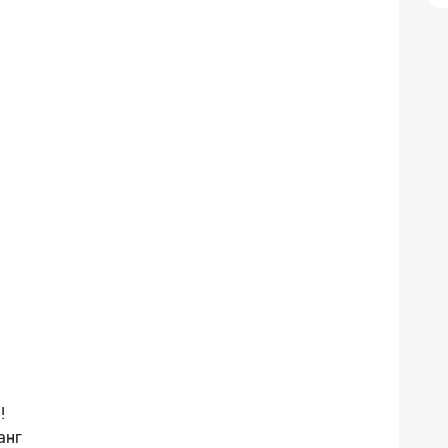
!
анг