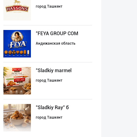
город Ташкент
"FEYA GROUP COM
Андижанская область
"Sladkiy marmel
город Ташкент
"Sladkiy Ray" б
город Ташкент