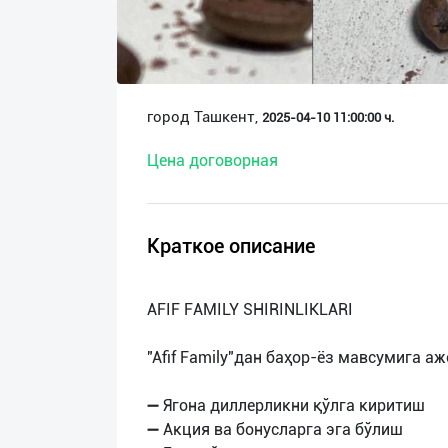
О
нас
Техническая
город Ташкент,
2025-04-10 11:00:00 ч.
поддержка
Цена договорная
Поделиться
приложением
Краткое описание
Выход
о
AFIF FAMILY SHIRINLIKLARI
"Afif Family"дан баҳор-ёз мавсумига 
➖ Ягона диллерликни қўлга киритиш
➖ Акция ва бонусларга эга бўлиш