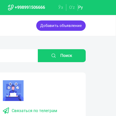
+998991506666
Ўз
O'z
Ру
Добавить объявление
Поиск
Связаться по телеграм