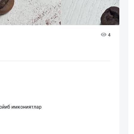
4
ажойиб имкониятлар