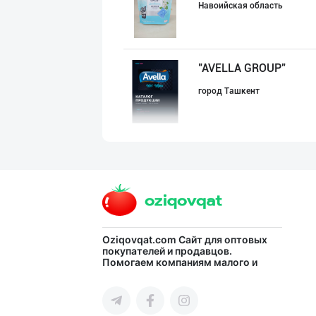
Навоийская область
"AVELLA GROUP"
город Ташкент
Асл белгиси учу
город Ташкент
Ҳурматли мижозл
Oziqovqat.com
Сайт для оптовых
покупателей и продавцов.
Помогаем компаниям малого и
город Ташкент
среднего бизнеса Узбекистана и
СНГ быстро найти лучших
поставщиков и новых клиентов,
продвигать свою продукцию в