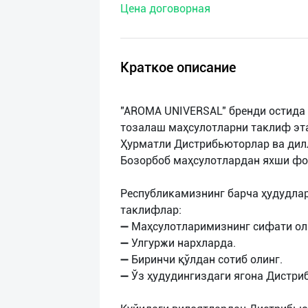
Цена договорная
нас
Техническая
поддержка
Краткое описание
Поделиться
"AROMA UNIVERSAL" бренди остида
приложением
тозалаш маҳсулотларни таклиф эт
Ҳурматли Дистрибьюторлар ва дил
Выход
Бозорбоб маҳсулотлардан яхши фо
о
Республикамизнинг барча ҳудудла
таклифлар:
➖ Маҳсулотларимизнинг сифати ол
➖ Улгуржи нархларда.
➖ Биринчи қўлдан сотиб олинг.
➖ Ўз ҳудудингиздаги ягона Дистри