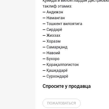
Қуйидаги вилоятлардан Дистрибью
таклиф этамиз:
➖ Андижон
➖ Наманган
➖ Тошкент вилоятига
➖ Сирдарё
➖ Жиззах
➖ Хоразм
➖ Самарқанд
➖ Навоий
➖ Бухоро
➖ Қорақалпоғистон
➖ Қашқадарё
Спросите у продавца
ПОЖАЛОВАТЬСЯ