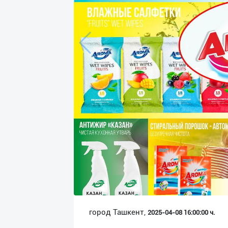
Язык
Личные
данные
Новости
2
Чаты
История
реферальных
переходов
Условия
использования
FAQ
город Ташкент,
2025-04-08 16:00:00 ч.
О