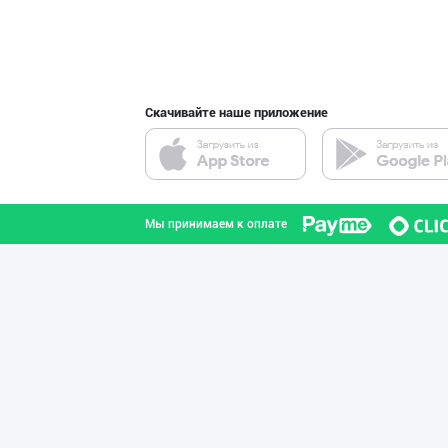
интернете.
Guldon Sharq In
город Ташкент
Скачивайте наше приложение
Хитойдан тўғрид
город Ташкент
Мы принимаем к оплате
"Gold Teks" тек
город Ташкент
ХИТОЙ ва КОРЕЯ
город Ташкент