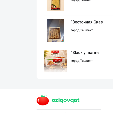
"Восточная Сказ
город Ташкент
"Sladkiy marmel
город Ташкент
"Bonella" ва "B
город Ташкент