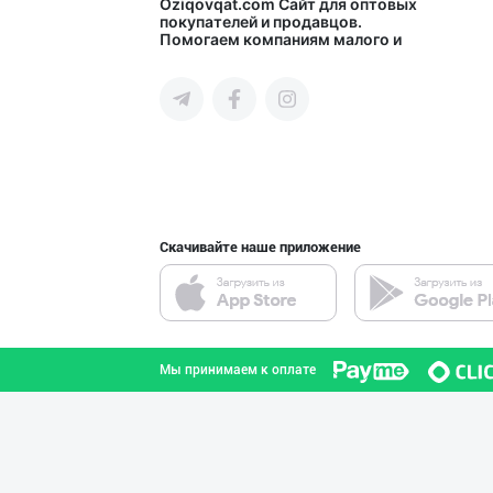
ДУНЁНИНГ ЭНГ ЯХ
Oziqovqat.com
Сайт для оптовых
покупателей и продавцов.
Помогаем компаниям малого и
город Ташкент
среднего бизнеса Узбекистана и
СНГ быстро найти лучших
поставщиков и новых клиентов,
продвигать свою продукцию в
интернете.
Ищем официальны
город Ташкент
Скачивайте наше приложение
“Marvellous swe
город Ташкент
Мы принимаем к оплате
"MIRAY" — Европ
город Ташкент