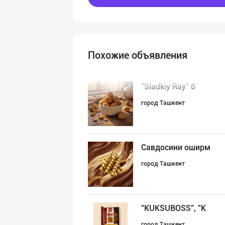
Похожие объявления
"Sladkiy Ray" б
город Ташкент
Савдосини оширм
город Ташкент
"KUKSUBOSS", "К
город Ташкент