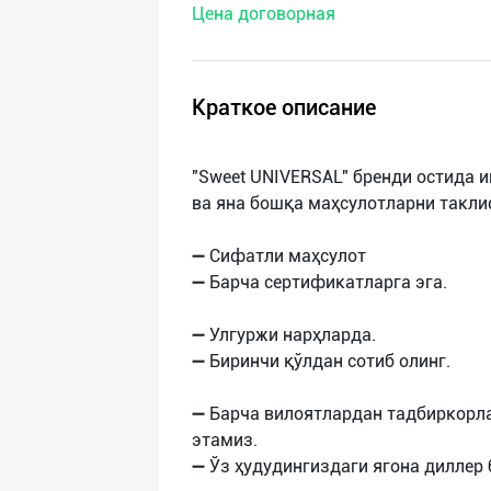
Цена договорная
нас
Техническая
поддержка
Краткое описание
Поделиться
"Sweet UNIVERSAL" бренди остида и
приложением
ва яна бошқа маҳсулотларни такли
Выход
➖ Сифатли маҳсулот
о
➖ Барча сертификатларга эга.
➖ Улгуржи нарҳларда.
➖ Биринчи қўлдан сотиб олинг.
➖ Барча вилоятлардан тадбиркорл
этамиз.