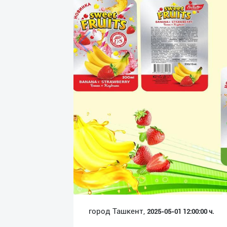
Язык
Личные
данные
Новости
2
Чаты
История
реферальных
переходов
Условия
использования
FAQ
город Ташкент,
2025-05-01 12:00:00 ч.
О