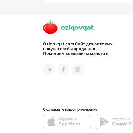
PREDO брендинин
город Ташкент
Машҳур PREDO бр
Oziqovqat.com
Сайт для оптовых
покупателей и продавцов.
Помогаем компаниям малого и
город Ташкент
среднего бизнеса Узбекистана и
СНГ быстро найти лучших
поставщиков и новых клиентов,
продвигать свою продукцию в
интернете.
Flovell Care –
город Ташкент
Скачивайте наше приложение
Ҳурматли тадбир
город Ташкент