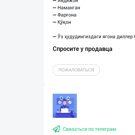
➖ Андижон
➖ Наманган
➖ Фарғона
➖ Қўқон
Спросите у продавца
ПОЖАЛОВАТЬСЯ
Связаться по телеграм