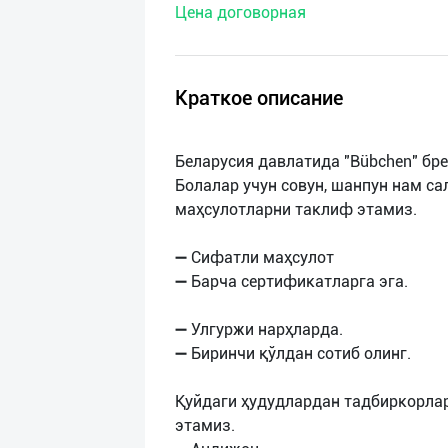
Цена договорная
нас
Техническая
поддержка
Краткое описание
Поделиться
Беларусия давлатида "Bübchen" бр
приложением
Болалар учун совун, шанпун нам са
маҳсулотларни таклиф этамиз.
Выход
о
➖ Сифатли маҳсулот
➖ Барча сертификатларга эга.
➖ Улгуржи нарҳларда.
➖ Биринчи қўлдан сотиб олинг.
Қуйдаги ҳудудлардан тадбиркорла
этамиз.