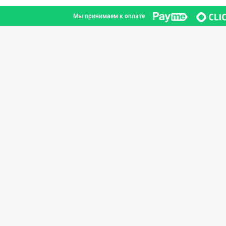
Мы принимаем к оплате
Хитойдан тўғрид
город Ташкент
"Gold Teks" тек
город Ташкент
Ҳурматли мижозл
город Ташкент
Диққат! Ўзбекис