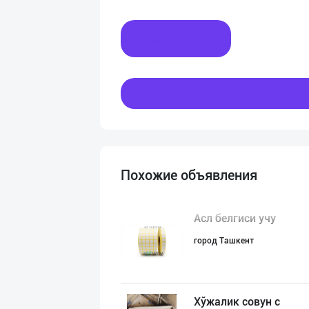
Написать
Похожие объявления
Асл белгиси учу
город Ташкент
Хўжалик совун с