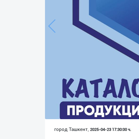
Язык
Личные
данные
Новости
2
Чаты
История
реферальных
переходов
Условия
использования
FAQ
город Ташкент,
2025-04-23 17:30:00 ч.
О