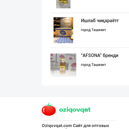
Ишлаб чиқараётг
город Ташкент
“AFSONA” бренди
город Ташкент
Ишлаб чиқарувчи
Ташкентская область
Картошка крахма
Oziqovqat.com
Сайт для оптовых