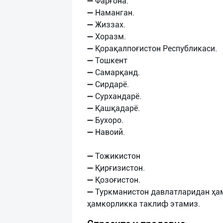
➖ Фарғона.
➖ Наманган.
➖ Жиззах.
➖ Хоразм.
➖ Қорақалпоғистон Республикаси.
➖ Тошкент
➖ Самарқанд.
➖ Сирдарё.
➖ Сурхандарё.
➖ Қашқадарё.
➖ Бухоро.
➖ Навоий.
➖ Тожикистон
➖ Қирғизистон.
➖ Қозоғистон.
➖ Туркманистон давлатларидан ҳа