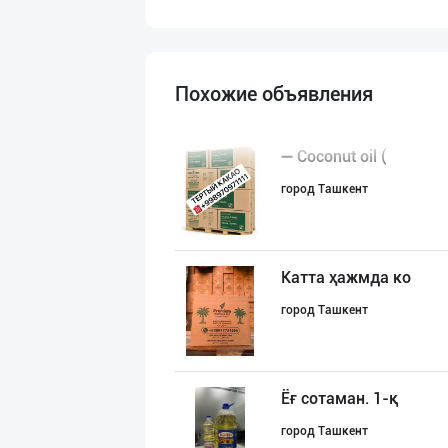
Похожие объявления
➖ Coconut oil (
город Ташкент
Катта ҳажмда ко
город Ташкент
Ёғ сотаман. 1-қ
город Ташкент