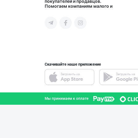
покупателей и продавцов.
Помогаем компаниям малого и
город Ташкент
среднего бизнеса Узбекистана и
СНГ быстро найти лучших
поставщиков и новых клиентов,
продвигать свою продукцию в
интернете.
Дезодорация қил
город Ташкент
Скачивайте наше приложение
Музқаймоқчи ака
город Ташкент
Мы принимаем к оплате
"Щедрость приро
город Ташкент