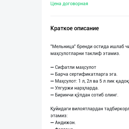
Цена договорная
нас
Техническая
поддержка
Краткое описание
Поделиться
"Мельница" бренди остида ишлаб ч
приложением
маҳсулотларни таклиф этамиз.
Выход
➖ Сифатли маҳсулот
о
➖ Барча сертификатларга эга.
➖ Маҳсулот: 1 л, 2л ва 5 л лик қадо
➖ Улгуржи нарҳларда.
➖ Биринчи қўлдан сотиб олинг.
Қуйидаги вилоятлардан тадбиркор
этамиз:
➖ Андижон.