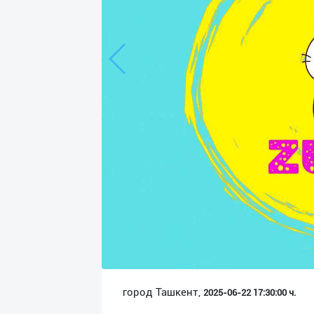
Язык
Личные
данные
Новости
2
Чаты
История
реферальных
переходов
Условия
использования
FAQ
город Ташкент,
2025-06-22 17:30:00 ч.
О