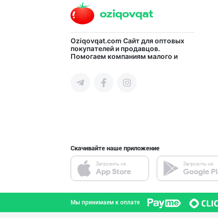
"Abobil" бренди
Oziqovqat.com
Сайт для оптовых
покупателей и продавцов.
Помогаем компаниям малого и
город Ташкент
среднего бизнеса Узбекистана и
СНГ быстро найти лучших
поставщиков и новых клиентов,
продвигать свою продукцию в
интернете.
"LOLLI POP", "T
город Ташкент
Скачивайте наше приложение
"Hassons" – Ўзб
город Ташкент
Мы принимаем к оплате
Шоколад мавсуми