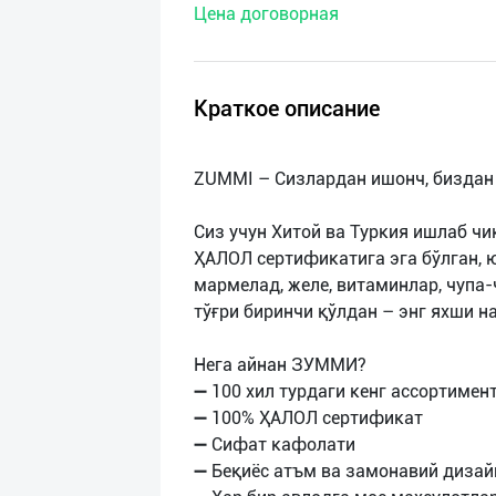
Цена договорная
нас
Техническая
поддержка
Краткое описание
Поделиться
ZUMMI – Сизлардан ишонч, биздан
приложением
Сиз учун Хитой ва Туркия ишлаб ч
Выход
ҲАЛОЛ сертификатига эга бўлган, 
о
мармелад, желе, витаминлар, чупа
тўғри биринчи қўлдан – энг яхши н
Нега айнан ЗУММИ?
➖ 100 хил турдаги кенг ассортимен
➖ 100% ҲАЛОЛ сертификат
➖ Сифат кафолати
➖ Беқиёс атъм ва замонавий дизай