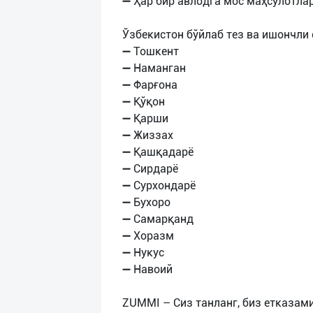
➖ Ҳар бир авлодга мос маҳсулотлар
Ўзбекистон бўйлаб тез ва ишончли
➖ Тошкент
➖ Наманган
➖ Фарғона
➖ Қўқон
➖ Қарши
➖ Жиззах
➖ Қашқадарё
➖ Сирдарё
➖ Сурхондарё
➖ Бухоро
➖ Самарқанд
➖ Хоразм
➖ Нукус
➖ Навоий
ZUMMI – Сиз танланг, биз етказами