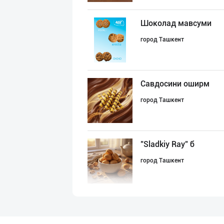
Шоколад мавсуми
город Ташкент
Савдосини оширм
город Ташкент
"Sladkiy Ray" б
город Ташкент
"Bonella" ва "B
город Ташкент