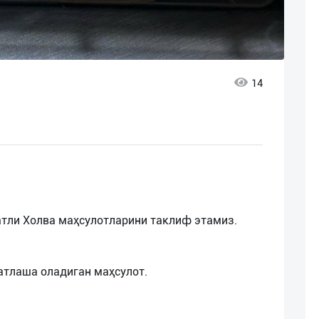
14
тли Холва маҳсулотларини таклиф этамиз.
атлаша оладиган маҳсулот.