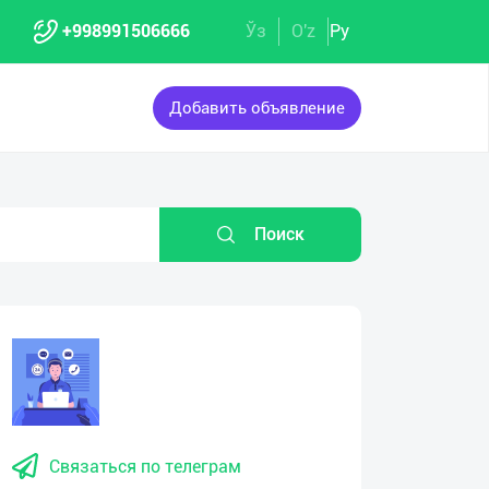
+998991506666
Ўз
O'z
Ру
Добавить объявление
Поиск
Связаться по телеграм