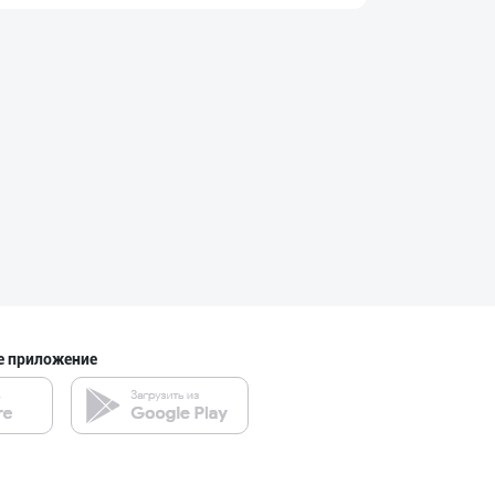
"Нур Асал" брен
город Ташкент
"LOLLI POP", "T
город Ташкент
Шоколад мавсуми
город Ташкент
е приложение
“Marvellous swe
город Ташкент