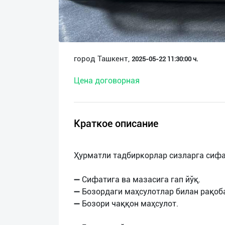
О
нас
Техническая
город Ташкент,
2025-05-22 11:30:00 ч.
поддержка
Цена договорная
Поделиться
приложением
Краткое описание
Выход
о
Ҳурматли тадбиркорлар сизларга сифа
➖ Сифатига ва мазасига гап йўқ.
➖ Бозордаги маҳсулотлар билан рақоб
➖ Бозори чаққон маҳсулот.