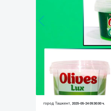
Язык
Личные
данные
Новости
2
Чаты
История
реферальных
переходов
Условия
использования
FAQ
город Ташкент,
2025-05-24 09:30:00 ч.
О