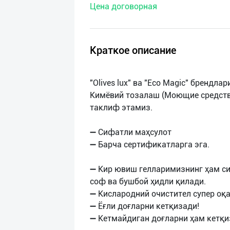
Цена договорная
нас
Техническая
поддержка
Краткое описание
Поделиться
"Olives lux" ва "Eco Magic" брендл
приложением
Кимёвий тозалаш (Моющие средства
таклиф этамиз.
Выход
о
➖ Сифатли маҳсулот
➖ Барча сертификатларга эга.
➖ Кир ювиш гелларимизнинг ҳам си
соф ва бушбой ҳидли қилади.
➖ Кислародний очистител супер оқ
➖ Ёғли доғларни кетқизади!
➖ Кетмайдиган доғларни ҳам кетқи