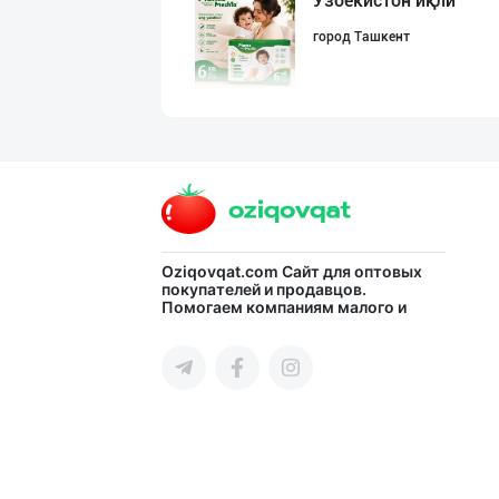
Ўзбекистон иқли
город Ташкент
Ҳурматли тадбир
город Ташкент
Гигиеник восита
Oziqovqat.com
Сайт для оптовых
покупателей и продавцов.
Помогаем компаниям малого и
город Ташкент
среднего бизнеса Узбекистана и
СНГ быстро найти лучших
поставщиков и новых клиентов,
продвигать свою продукцию в
интернете.
Машҳур PREDO бр
город Ташкент