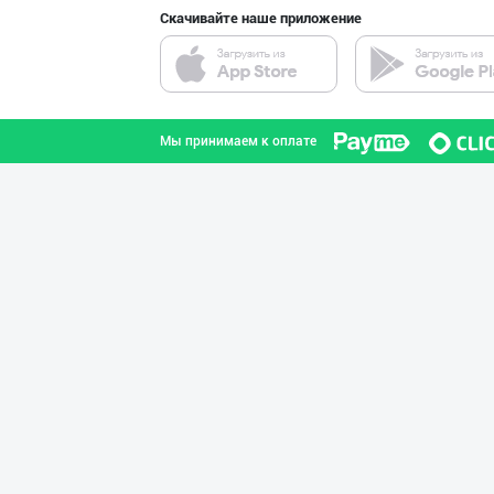
Скачивайте наше приложение
Улгуржи харидор
город Ташкент
Мы принимаем к оплате
Ҳурматли мижозл
город Ташкент
Шахсий гигиена
Сырдарьинская область
Хўжалик совун с
город Ташкент