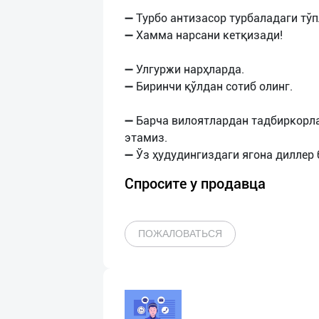
➖ Турбо антизасор турбаладаги тў
➖ Хамма нарсани кетқизади!
➖ Улгуржи нарҳларда.
➖ Биринчи қўлдан сотиб олинг.
➖ Барча вилоятлардан тадбиркорл
этамиз.
Спросите у продавца
ПОЖАЛОВАТЬСЯ