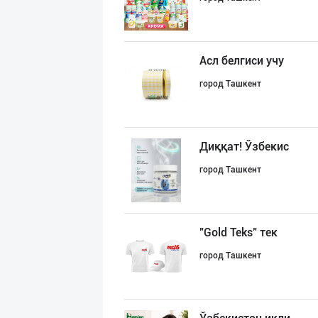
Асл белгиси учу
город Ташкент
Диққат! Ўзбекис
город Ташкент
"Gold Teks" тек
город Ташкент