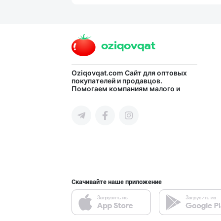
Гигиеник восита
город Ташкент
Машҳур PREDO бр
Oziqovqat.com
Сайт для оптовых
покупателей и продавцов.
Помогаем компаниям малого и
город Ташкент
среднего бизнеса Узбекистана и
СНГ быстро найти лучших
поставщиков и новых клиентов,
продвигать свою продукцию в
интернете.
Хўжалик совун с
город Ташкент
Скачивайте наше приложение
Асл белгиси учу
город Ташкент