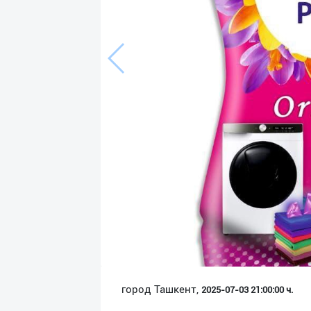
Язык
Личные
данные
Новости
2
Чаты
История
реферальных
переходов
Условия
использования
FAQ
город Ташкент,
2025-07-03 21:00:00 ч.
О