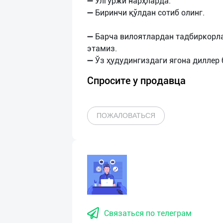
➖ Улгуржи нарҳларда.
➖ Биринчи қўлдан сотиб олинг.
➖ Барча вилоятлардан тадбиркорл
этамиз.
Спросите у продавца
ПОЖАЛОВАТЬСЯ
Связаться по телеграм