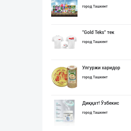
город Ташкент
"Gold Teks" тек
город Ташкент
Улгуржи харидор
город Ташкент
Диққат! Ўзбекис
город Ташкент