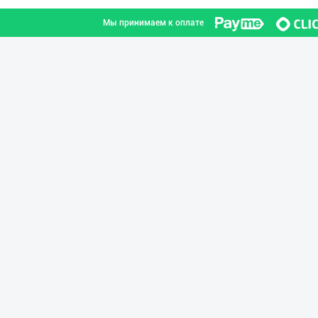
Мы принимаем к оплате
Ellino – Осиёни
город Ташкент
Flovell Care –
город Ташкент
Оптом ёки чакан
город Ташкент
ХИТОЙ ва КОРЕЯ