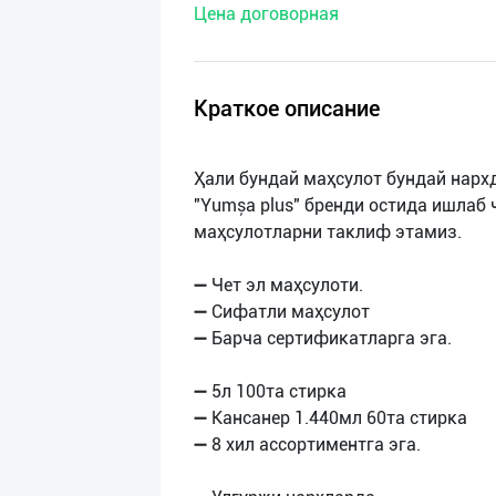
Цена договорная
нас
Техническая
поддержка
Краткое описание
Поделиться
Ҳали бундай маҳсулот бундай нарх
приложением
"Yumșa plus" бренди остида ишлаб
маҳсулотларни таклиф этамиз.
Выход
о
➖ Чет эл маҳсулоти.
➖ Сифатли маҳсулот
➖ Барча сертификатларга эга.
➖ 5л 100та стирка
➖ Кансанер 1.440мл 60та стирка
➖ 8 хил ассортиментга эга.