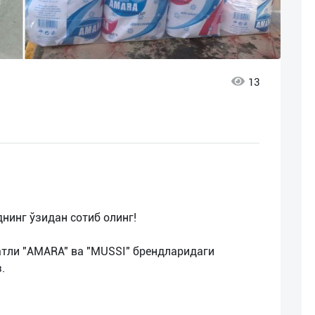
13
нинг ўзидан сотиб олинг!
тли "AMARA" ва "MUSSI" брендларидаги
.