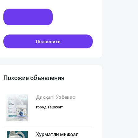
Написать
Позвонить
Похожие объявления
Диққат! Ўзбекис
город Ташкент
Ҳурматли мижозл