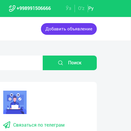
+998991506666
Ўз
O'z
Ру
Добавить объявление
Поиск
Связаться по телеграм