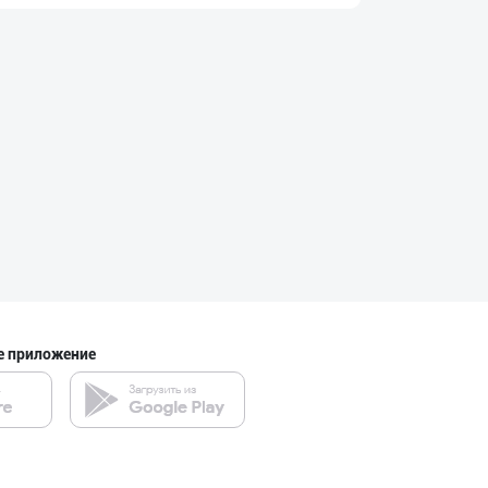
Оптом ёки чакан
город Ташкент
"Gold Teks" тек
город Ташкент
Гигиеник восита
город Ташкент
е приложение
Улгуржи харидор
город Ташкент