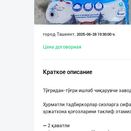
О
нас
Техническая
город Ташкент,
2025-06-28 19:30:00 ч.
поддержка
Цена договорная
Поделиться
приложением
Краткое описание
Выход
о
Тўғридан-тўғри ишлаб чиқарувчи завод
Ҳурматли тадбиркорлар сизларга сифа
ҳожатхона қоғозларини таклиф этамиз
➖ 2 қаватли