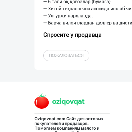
➖ 6 тали оқ қоғозлар (бумага)
➖ Хитой теҳналогяси асосида ишлаб ч
➖ Улгуржи нархларда.
Спросите у продавца
ПОЖАЛОВАТЬСЯ
Oziqovqat.com
Сайт для оптовых
покупателей и продавцов.
Помогаем компаниям малого и