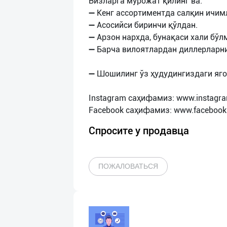
Бизларга мурожат қилинг ва:
➖ Кенг ассортиментда салқин ичим
➖ Асосийси биринчи қўлдан.
➖ Арзон нархда, бунақаси хали бўл
➖ Барча вилоятлардан диллерларн
➖ Шошилинг ўз ҳудудингиздаги яго
Instagram саҳифамиз: www.instagr
Спросите у продавца
ПОЖАЛОВАТЬСЯ