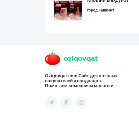
Миллий маҳсулот
город Ташкент
"NOISY NOISY NO
город Ташкент
CS EXIMPORT МЧЖ
Oziqovqat.com
Сайт для оптовых
покупателей и продавцов.
Помогаем компаниям малого и
город Ташкент
среднего бизнеса Узбекистана и
СНГ быстро найти лучших
поставщиков и новых клиентов,
продвигать свою продукцию в
интернете.
Ичимлик бизнеси
город Ташкент