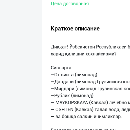
Цена договорная
нас
Техническая
поддержка
Краткое описание
Поделиться
Диққат! Ўзбекистон Республикаси 
приложением
харид қилишни хохлайсизми?
Выход
Сизларга:
о
➖От винта (лимонад)
➖Дардари (лимонад Грузинская ко
➖Мирдари (лимонад Грузинская ко
➖Рублик (лимонад)
➖ MAYKOPSKAYA (Кавказ) лечебно м
➖ OSHTEN (Кавказ) талая вода, лед
➖ ва бошқа салқин ичимликлар.