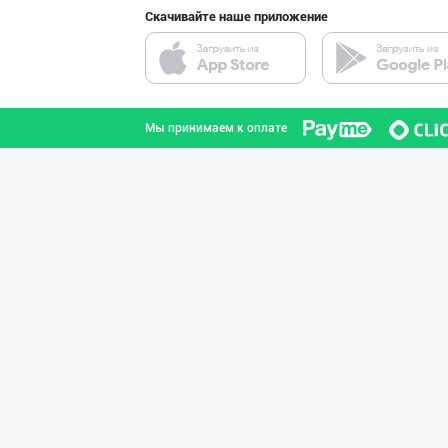
Скачивайте наше приложение
"Behkhosh" — Эр
город Ташкент
Мы принимаем к оплате
"BONITA FRUIT J
город Ташкент
YEON HO — КОРЕЯ
город Ташкент
Оптомчилар учун
город Ташкент