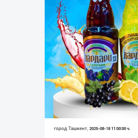
Язык
Личные
данные
Новости
2
Чаты
История
реферальных
переходов
Условия
использования
FAQ
город Ташкент,
2025-08-18 11:00:00 ч.
О