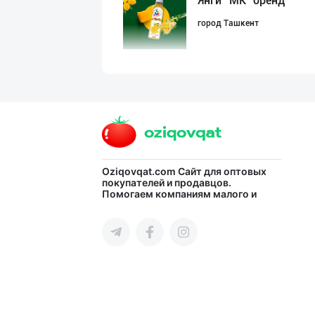
Янги “MK” бренд
город Ташкент
"Апельсин" брен
город Ташкент
"NOV LIMONADLAR
Oziqovqat.com
Сайт для оптовых
покупателей и продавцов.
Помогаем компаниям малого и
город Ташкент
среднего бизнеса Узбекистана и
СНГ быстро найти лучших
поставщиков и новых клиентов,
продвигать свою продукцию в
интернете.
Янги бренд — ян
Наманганская область