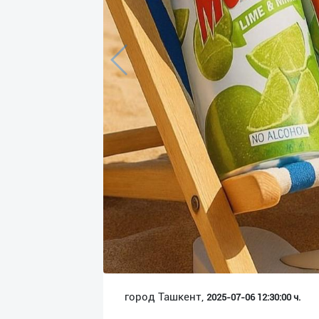
Язык
Личные
данные
Новости
2
Чаты
История
реферальных
переходов
Условия
использования
FAQ
город Ташкент,
2025-07-06 12:30:00 ч.
О