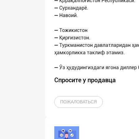
➖ Қорақалпоғистон Республикаси.
➖ Сурхандарё.
➖ Навоий.
➖ Тожикистон
➖ Қирғизистон.
➖ Туркманистон давлатларидан ҳа
ҳамкорликка таклиф этамиз.
Спросите у продавца
ПОЖАЛОВАТЬСЯ