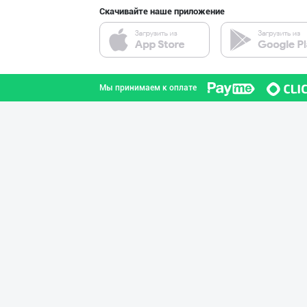
Скачивайте наше приложение
Дилерларни ҳамк
город Ташкент
Мы принимаем к оплате
"Behkhosh" — Эр
город Ташкент
"NOISY NOISY NO
город Ташкент
DIVO ZAMZAM WAT
Ферганская область