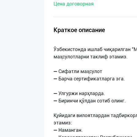
Цена договорная
нас
Техническая
поддержка
Краткое описание
Поделиться
Ўзбекистонда ишлаб чиқарилган "M
приложением
маҳсулотларни таклиф этамиз.
Выход
➖ Сифатли маҳсулот
о
➖ Барча сертификатларга эга.
➖ Улгуржи нарҳларда.
➖ Биринчи қўлдан сотиб олинг.
Қуйидаги вилоятлардан тадбиркор
этамиз:
➖ Наманган.