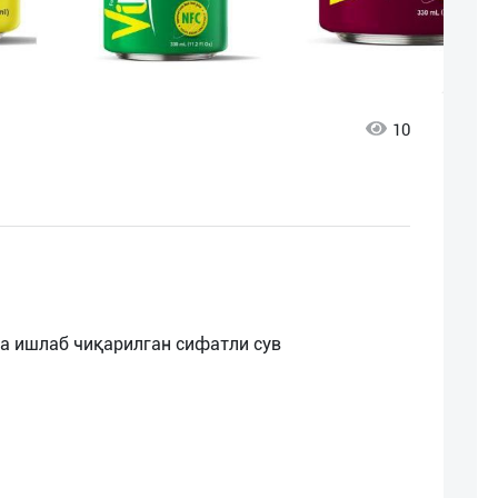
10
да ишлаб чиқарилган сифатли сув