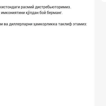
кистондаги расмий дистребьюторимиз.
имкониятини қўлдан бой берманг.
и ва диллерларни ҳамкорликка таклиф этамиз: