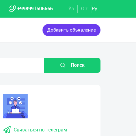
+998991506666
Ўз
O'z
Ру
Добавить объявление
Поиск
Связаться по телеграм