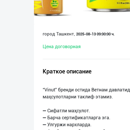
О
нас
Техническая
город Ташкент,
2025-08-13 09:00:00 ч.
поддержка
Цена договорная
Поделиться
приложением
Краткое описание
Выход
о
“Vinut” бренди остида Ветнам давлати
маҳсулотларни таклиф этамиз.
➖ Сифатли маҳсулот.
➖ Барча сертификатларга эга.
➖ Улгуржи нархларда.