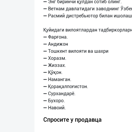
➖ Энг биринчи қўлдан сотиб олинг.
➖ Ветнам давлатидаги заводнинг Ўзбе
➖ Расмий дистребьютор билан ишолаш 
Қуйидаги вилоятлардан тадбиркорларн
➖ Фарғона.
➖ Андижон
➖ Тошкент вилояти ва шахри
➖ Хоразм.
➖ Жиззах.
➖ Қўқон.
➖ Наманган.
➖ Қорақалпоғистон.
➖ Сурхандарё.
➖ Бухоро.
Спросите у продавца