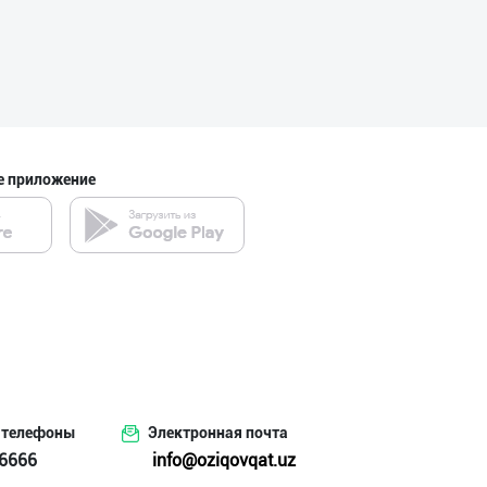
"NOISY NOISY NO
город Ташкент
е приложение
Оптомчилар учун
город Ташкент
DIVO ZAMZAM WAT
Ферганская область
 телефоны
Электронная почта
6666
Янги бренд — ян
info@oziqovqat.uz