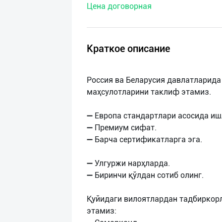
Цена договорная
нас
Техническая
поддержка
Краткое описание
Поделиться
Россия ва Беларусия давлатларида
приложением
маҳсулотларини таклиф этамиз.
Выход
➖ Европа стандартлари асосида иш
о
➖ Премиум сифат.
➖ Барча сертификатларга эга.
➖ Улгуржи нарҳларда.
➖ Биринчи қўлдан сотиб олинг.
Қуйидаги вилоятлардан тадбиркор
этамиз: