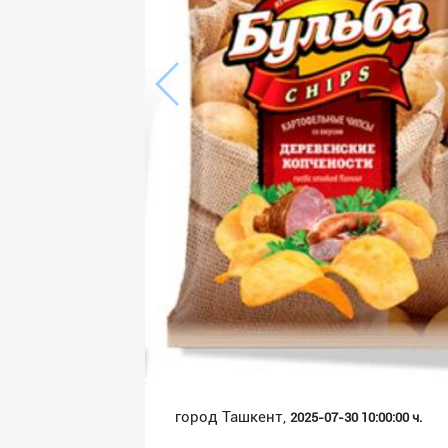
Язык
Личные
данные
Новости
2
Чаты
История
реферальных
переходов
Условия
использования
FAQ
город Ташкент,
2025-07-30 10:00:00 ч.
О