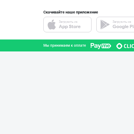
Скачивайте наше приложение
"Behkhosh" — Эр
город Ташкент
Мы принимаем к оплате
"Апельсин" брен
город Ташкент
Дилерларни ҳамк
город Ташкент
Янги бренд — ян