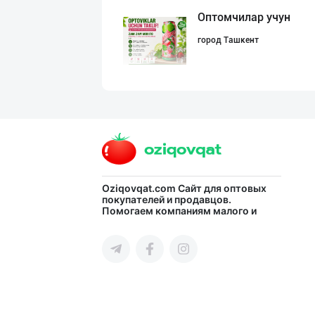
Оптомчилар учун
город Ташкент
Ичимлик бизнеси
город Ташкент
CS EXIMPORT МЧЖ
Oziqovqat.com
Сайт для оптовых
покупателей и продавцов.
Помогаем компаниям малого и
город Ташкент
среднего бизнеса Узбекистана и
СНГ быстро найти лучших
поставщиков и новых клиентов,
продвигать свою продукцию в
интернете.
SHIRIN PREMIUM
город Ташкент