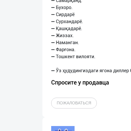
➖ Самарқанд.
➖ Бухоро.
➖ Сирдарё
➖ Сурхандарё.
➖ Қашқадарё.
➖ Жиззах.
➖ Наманган.
➖ Фарғона.
➖ Тошкент вилояти.
Спросите у продавца
ПОЖАЛОВАТЬСЯ