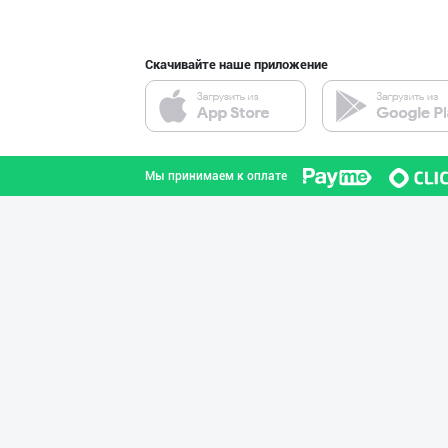
Скачивайте наше приложение
"MDD SPICY STRI
город Ташкент
Мы принимаем к оплате
"Shum bola” бре
город Ташкент
Ҳурматли ҳамюрт
город Ташкент
"MDD SPICY STRI