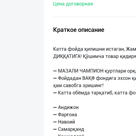
Цена договорная
нас
Техническая
поддержка
Краткое описание
Поделиться
Катта фойда қилишни истаган, Жа
приложением
ДИҚҚАТИГА! Қўшимча товар қидир
Выход
➖ МАЗАЛИ ЧАМПИОН қуртлари орқал
о
➖ Фойдадан ВАҚФ фондига эхсон қ
ҳам савобга эришинг!
➖ Катта обёмда тарқатиб, катта фо
➖ Андижон
➖ Фарғона
➖ Навоий
➖ Самарқанд