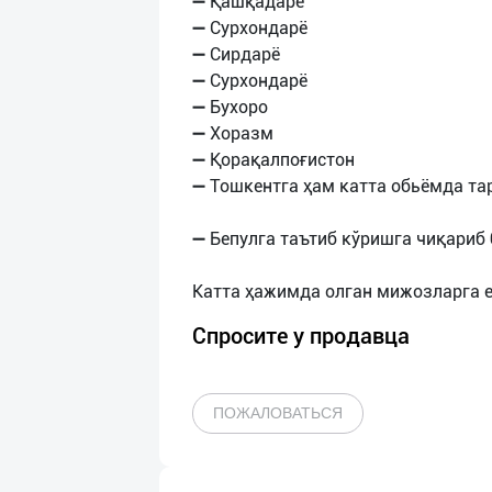
➖ Қашқадарё
➖ Сурхондарё
➖ Сирдарё
➖ Сурхондарё
➖ Бухоро
➖ Хоразм
➖ Қорақалпоғистон
➖ Тошкентга ҳам катта обьёмда та
➖ Бепулга таътиб кўришга чиқариб
Спросите у продавца
ПОЖАЛОВАТЬСЯ