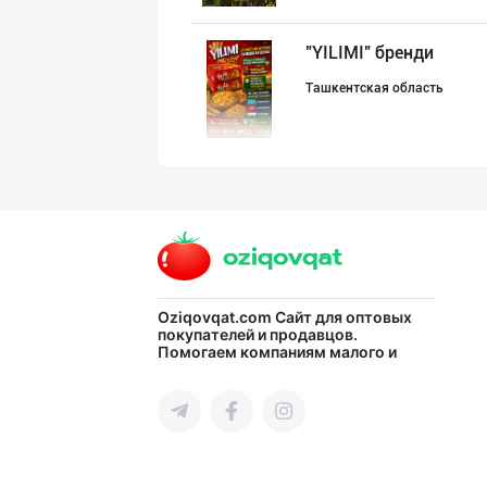
"YILIMI" бренди
Ташкентская область
Семичкани сифат
город Ташкент
"SEZAM-EKO" кор
Oziqovqat.com
Сайт для оптовых
покупателей и продавцов.
Помогаем компаниям малого и
Андижанская область
среднего бизнеса Узбекистана и
СНГ быстро найти лучших
поставщиков и новых клиентов,
продвигать свою продукцию в
интернете.
POM PIK — БОЛАЛ
город Ташкент