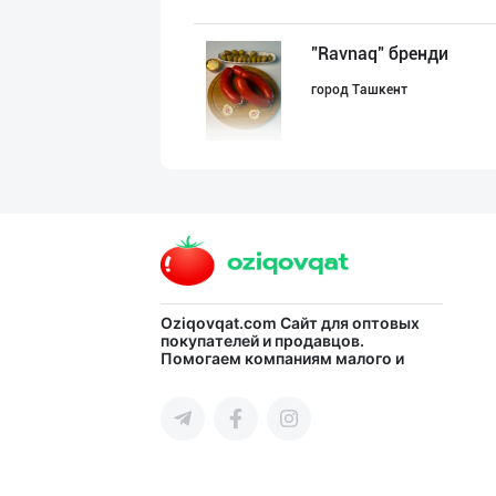
"Ravnaq" бренди
город Ташкент
"Anhor" бренди
город Ташкент
"LAZZAT" бренди
Oziqovqat.com
Сайт для оптовых
покупателей и продавцов.
Помогаем компаниям малого и
Наманганская область
среднего бизнеса Узбекистана и
СНГ быстро найти лучших
поставщиков и новых клиентов,
продвигать свою продукцию в
интернете.
Сифатли товуқ ф
город Ташкент