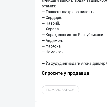
Қуйидаги вилоятлардан тадбиркор
этамиз:
➖ Тошкент шахри ва вилояти.
➖ Сирдарё.
➖ Навоий.
➖ Хоразм.
➖ Қорақалпоғистон Республикаси.
➖ Андижон.
➖ Фарғона.
➖ Наманган.
Спросите у продавца
ПОЖАЛОВАТЬСЯ