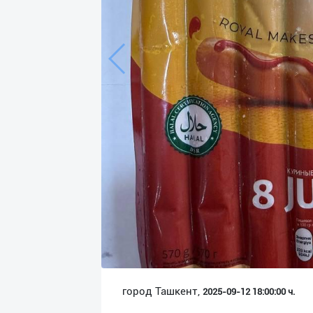
Язык
Личные
данные
Новости
2
Чаты
История
реферальных
переходов
Условия
использования
FAQ
город Ташкент,
2025-09-12 18:00:00 ч.
О