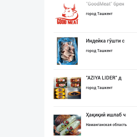
"GoodMeat" брен
город Ташкент
Индейка гўшти с
город Ташкент
"AZIYA LIDER" д
город Ташкент
Ҳақиқий ишлаб ч
Наманганская область