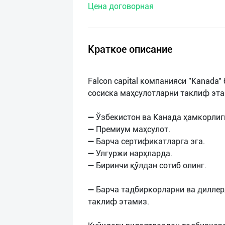
Цена договорная
нас
Техническая
поддержка
Краткое описание
Поделиться
Falcon capital компанияси "Kanada
приложением
сосиска маҳсулотларни таклиф эта
Выход
➖ Ўзбекистон ва Канада ҳамкорлиг
о
➖ Премиум маҳсулот.
➖ Барча сертификатларга эга.
➖ Улгуржи нарҳларда.
➖ Биринчи қўлдан сотиб олинг.
➖ Барча тадбиркорларни ва диллерл
таклиф этамиз.