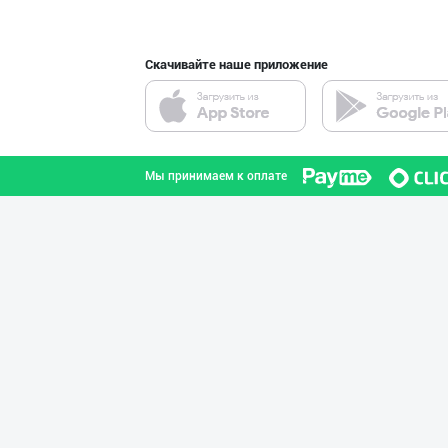
Скачивайте наше приложение
JERKY DELMARK —
город Ташкент
Мы принимаем к оплате
SHARQ Delikates
город Ташкент
Музлатилган мол
город Ташкент
"ZiyoNur" бренд