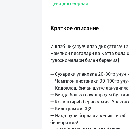
Цена договорная
нас
Техническая
поддержка
Краткое описание
Поделиться
Ишлаб чиқарувчилар диққатига! Та
приложением
Чампион писталари ва Катта бола с
гувоҳномалари билан берамиз]
Выход
о
➖ Сухарики упаковка 20-30гр учун
➖ Чампион пистаники 90-100гр учун
➖ Қадоқлаш билан шуғулланувчила
➖ Бизда бошқа сохалар ҳам бўлган
➖ Келиштириб берворамиз! Упаковк
➖ Килограмми: 3$!
➖ Нақд пули борларга келиштириб б
берворамиз!