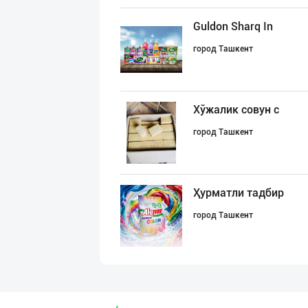
Guldon Sharq In
город Ташкент
Хўжалик совун с
город Ташкент
Ҳурматли тадбир
город Ташкент
"AVELLA GROUP"
город Ташкент