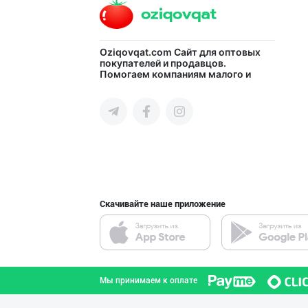
Ўзбекистон иқли
Oziqovqat.com
Сайт для оптовых
покупателей и продавцов.
Помогаем компаниям малого и
город Ташкент
среднего бизнеса Узбекистана и
СНГ быстро найти лучших
поставщиков и новых клиентов,
продвигать свою продукцию в
интернете.
Жанубий Корея в
Навоийская область
Скачивайте наше приложение
Flovell Care –
город Ташкент
Мы принимаем к оплате
Асл белгиси учу