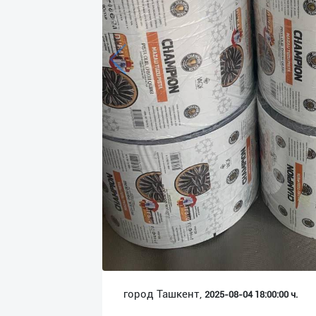
Язык
Личные
данные
Новости
2
Чаты
История
реферальных
переходов
Условия
использования
FAQ
город Ташкент,
2025-08-04 18:00:00 ч.
О