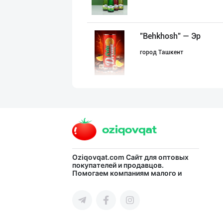
"Behkhosh" — Эр
город Ташкент
Миллий маҳсулот
город Ташкент
DIVO ZAMZAM WAT
Oziqovqat.com
Сайт для оптовых
покупателей и продавцов.
Помогаем компаниям малого и
Ферганская область
среднего бизнеса Узбекистана и
СНГ быстро найти лучших
поставщиков и новых клиентов,
продвигать свою продукцию в
интернете.
Дилерларни ҳамк