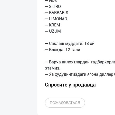
➖ NOK
➖ SITRO
➖ BARBARIS
➖ LIMONAD
➖ KREM
➖ UZUM
➖ Сақлаш муддати: 18 ой
➖ Блокда: 12 тали
➖ Барча вилоятлардан тадбиркорл
этамиз.
Спросите у продавца
ПОЖАЛОВАТЬСЯ