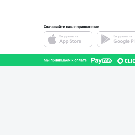
город Ташкент
Скачивайте наше приложение
SHIRIN PREMIUM
город Ташкент
Мы принимаем к оплате
BARLETT OLTIN O
Ферганская область
CS EXIMPORT МЧЖ
город Ташкент