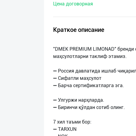
Цена договорная
нас
Техническая
поддержка
Краткое описание
Поделиться
"DMEK PREMIUM LIMONAD" бренди о
приложением
маҳсулотларни таклиф этамиз.
Выход
➖ Россия давлатида ишлаб чиқарил
о
➖ Сифатли маҳсулот
➖ Барча сертификатларга эга.
➖ Улгуржи нарҳларда.
➖ Биринчи қўлдан сотиб олинг.
7 хил таъми бор:
➖ TARXUN