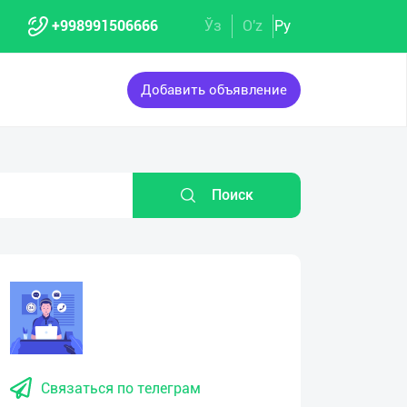
+998991506666
Ўз
O'z
Ру
Добавить объявление
Поиск
Связаться по телеграм