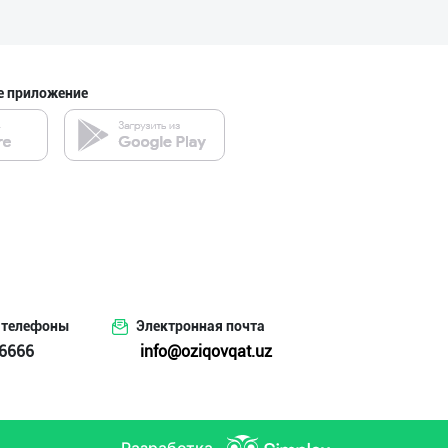
Flovell Care –
е приложение
город Ташкент
Guldon Sharq In
город Ташкент
PREDO брендинин
 телефоны
Электронная почта
город Ташкент
6666
info@oziqovqat.uz
Оптом ёки чакан