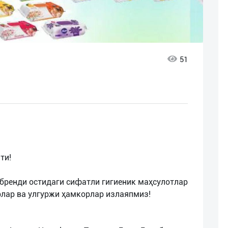
51
ти!
 бренди остидаги сифатли гигиеник маҳсулотлар
рлар ва улгуржи ҳамкорлар излаяпмиз!