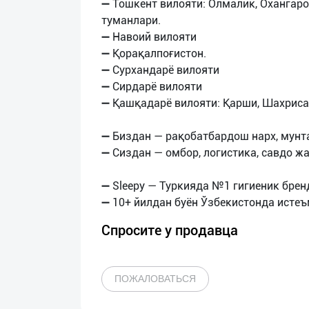
➖ Тошкент вилояти: Олмалик, Охангарон
туманлари.
➖ Навоий вилояти
➖ Қорақалпоғистон.
➖ Сурхандарё вилояти
➖ Сирдарё вилояти
➖ Қашқадарё вилояти: Қарши, Шахриса
➖ Биздан — рақобатбардош нарх, мунт
➖ Сиздан — омбор, логистика, савдо ж
➖ Sleepy — Туркияда №1 гигиеник брен
Спросите у продавца
ПОЖАЛОВАТЬСЯ