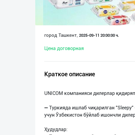
О
нас
Техническая
город Ташкент,
2025-09-11 20:00:00 ч.
поддержка
Цена договорная
Поделиться
приложением
Краткое описание
Выход
о
UNICOM компанияси дилерлар қидиряп
➖ Туркияда ишлаб чиқарилган "Sleepy"
учун Ўзбекистон бўйлаб ишончли диле
Ҳудудлар: