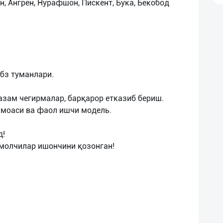
, Ангрен, Нурафшон, Пискент, Бука, Бекобод
бз туманлари.
азам чегирмалар, барқарор етказиб бериш.
амоаси ва фаол ишчи модель.
д!