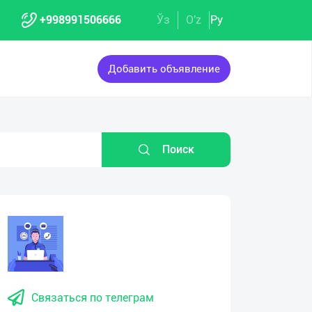
+998991506666
Ўз
O'z
Ру
Добавить объявление
Поиск
Связаться по телеграм