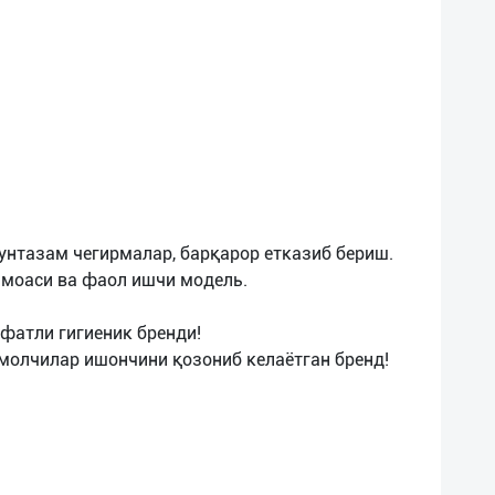
унтазам чегирмалар, барқарор етказиб бериш.
амоаси ва фаол ишчи модель.
ифатли гигиеник бренди!