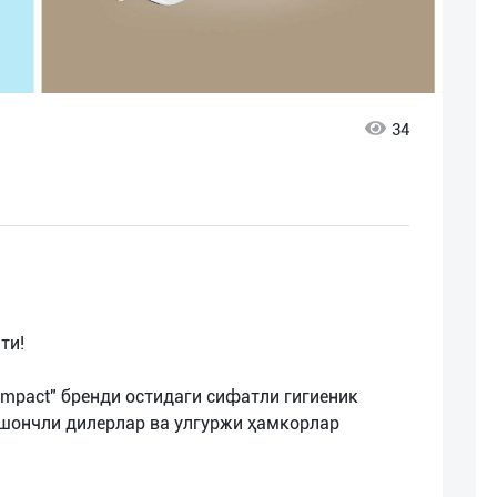
34
ти!
ompact" бренди остидаги сифатли гигиеник
ишончли дилерлар ва улгуржи ҳамкорлар