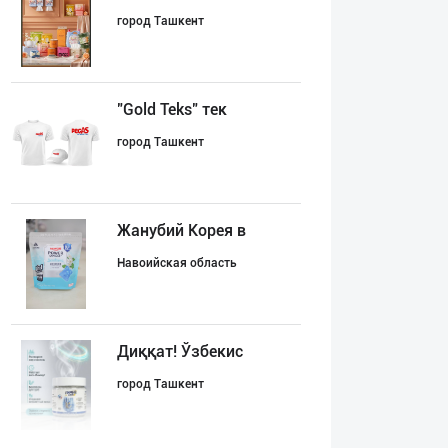
город Ташкент
"Gold Teks" тек
город Ташкент
Жанубий Корея в
Навоийская область
Диққат! Ўзбекис
город Ташкент