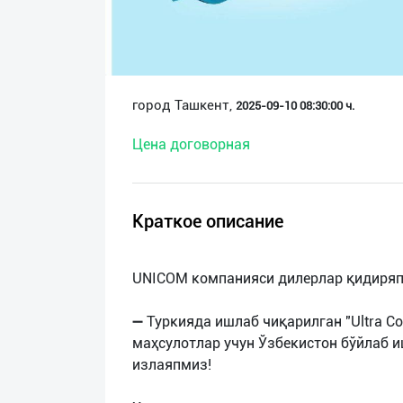
О
нас
Техническая
город Ташкент,
2025-09-10 08:30:00 ч.
поддержка
Цена договорная
Поделиться
приложением
Краткое описание
Выход
о
UNICOM компанияси дилерлар қидиряп
➖ Туркияда ишлаб чиқарилган "Ultra C
маҳсулотлар учун Ўзбекистон бўйлаб 
излаяпмиз!