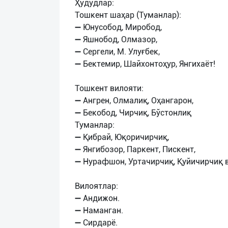
Ҳудудлар:
Тошкент шаҳар (Туманлар):
➖ Юнусобод, Миробод,
➖ Яшнобод, Олмазор,
➖ Сергели, М. Улуғбек,
➖ Бектемир, Шайхонтоҳур, Янгихаёт!
Тошкент вилояти:
➖ Ангрен, Олмалиқ, Оҳангарон,
➖ Бекобод, Чирчиқ, Бўстонлиқ
Туманлар:
➖ Қибрай, Юқоричирчиқ,
➖ Янгибозор, Паркент, Пискент,
➖ Нурафшон, Уртачирчиқ, Қуйичирчиқ 
Вилоятлар:
➖ Андижон.
➖ Наманган.
➖ Сирдарё.