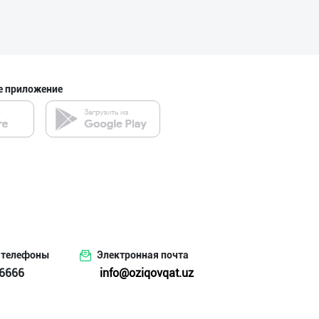
город Ташкент
Гигиеник восита
е приложение
город Ташкент
"COLDENT" дан я
Самаркандская область
Хўжалик совун с
 телефоны
Электронная почта
город Ташкент
6666
info@oziqovqat.uz