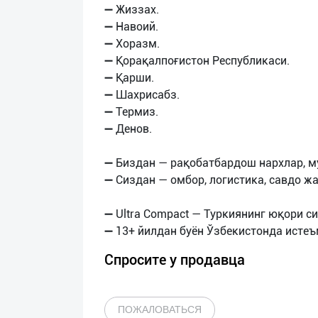
➖ Жиззах.
➖ Навоий.
➖ Хоразм.
➖ Қорақалпоғистон Республикаси.
➖ Қарши.
➖ Шахрисабз.
➖ Термиз.
➖ Денов.
➖ Биздан — рақобатбардош нархлар, м
➖ Сиздан — омбор, логистика, савдо ж
➖ Ultra Compact — Туркиянинг юқори с
Спросите у продавца
ПОЖАЛОВАТЬСЯ