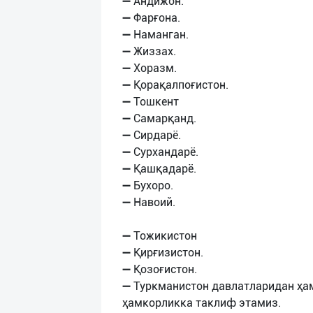
➖ Андижон.
➖ Фарғона.
➖ Наманган.
➖ Жиззах.
➖ Хоразм.
➖ Қорақалпоғистон.
➖ Тошкент
➖ Самарқанд.
➖ Сирдарё.
➖ Сурхандарё.
➖ Қашқадарё.
➖ Бухоро.
➖ Навоий.
➖ Тожикистон
➖ Қирғизистон.
➖ Қозоғистон.
➖ Туркманистон давлатларидан ҳа
ҳамкорликка таклиф этамиз.