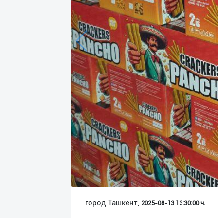
Язык
Личные
данные
Новости
2
Чаты
История
реферальных
переходов
Условия
использования
FAQ
город Ташкент,
2025-08-13 13:30:00 ч.
О