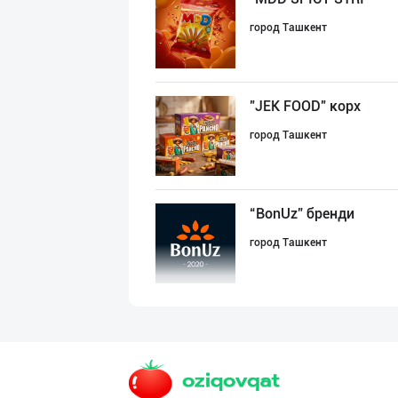
город Ташкент
"JEK FOOD" корх
город Ташкент
“BonUz” бренди
город Ташкент
"YILIMI" бренди
Ташкентская область