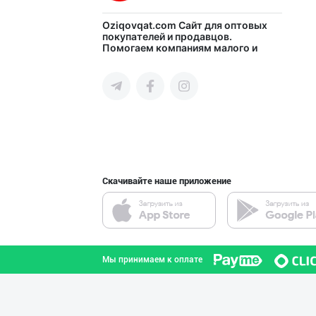
CHOCO CHIPS — Ч
Oziqovqat.com
Сайт для оптовых
покупателей и продавцов.
Помогаем компаниям малого и
Ферганская область
среднего бизнеса Узбекистана и
СНГ быстро найти лучших
поставщиков и новых клиентов,
продвигать свою продукцию в
интернете.
POM PIK — БОЛАЛ
город Ташкент
Скачивайте наше приложение
AMUR QURT — ЎЗБ
Самаркандская область
Мы принимаем к оплате
"SABER SNACK" б
город Ташкент