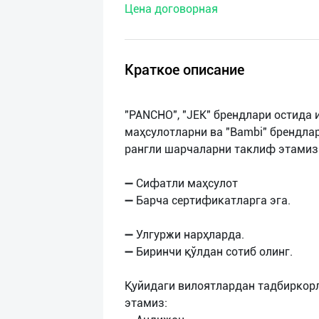
Цена договорная
нас
Техническая
поддержка
Краткое описание
Поделиться
"PANCHO", "JEK" брендлари остида
приложением
маҳсулотларни ва "Bambi" брендла
рангли шарчаларни таклиф этамиз
Выход
о
➖ Сифатли маҳсулот
➖ Барча сертификатларга эга.
➖ Улгуржи нарҳларда.
➖ Биринчи қўлдан сотиб олинг.
Қуйидаги вилоятлардан тадбиркор
этамиз: