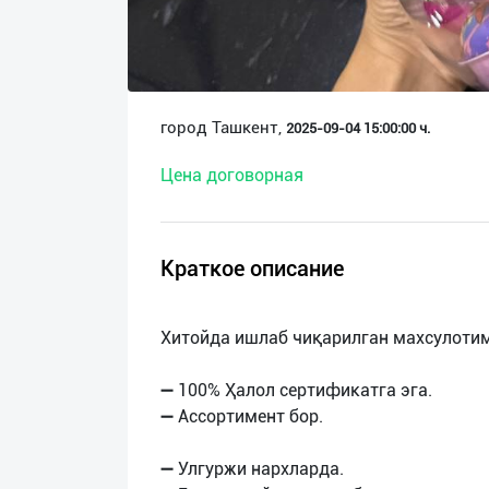
О
нас
Техническая
город Ташкент,
2025-09-04 15:00:00 ч.
поддержка
Цена договорная
Поделиться
приложением
Краткое описание
Выход
о
Хитойда ишлаб чиқарилган махсулоти
➖ 100% Ҳалол сертификатга эга.
➖ Ассортимент бор.
➖ Улгуржи нархларда.