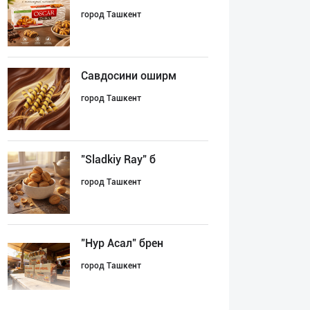
город Ташкент
Савдосини оширм
город Ташкент
"Sladkiy Ray" б
город Ташкент
"Нур Асал" брен
город Ташкент