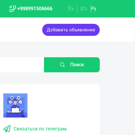
+998991506666
Ўз
O'z
Ру
Добавить объявление
Поиск
Связаться по телеграм