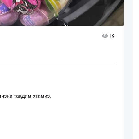
19
мизни тақдим этамиз.