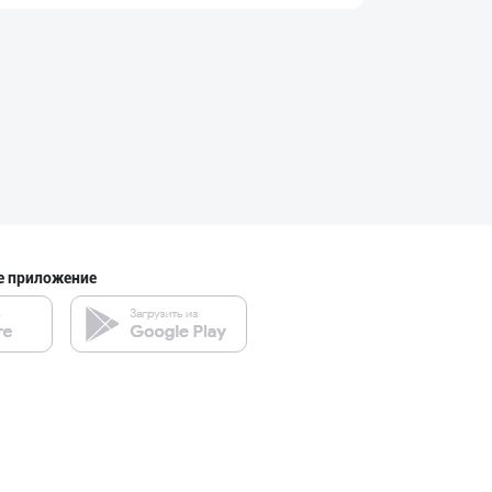
"KUKSUBOSS", "К
город Ташкент
GREAT SELL GROU
город Ташкент
е приложение
"MIRAY" — Европ
город Ташкент
ДУНЁНИНГ ЭНГ ЯХ
город Ташкент