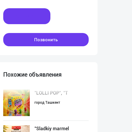
Написать
Позвонить
Похожие объявления
"LOLLI POP", "T
город Ташкент
"Sladkiy marmel