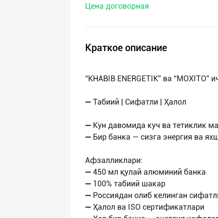
Цена договорная
нас
Техническая
поддержка
Краткое описание
Поделиться
“KHABIB ENERGETIK” ва “MOXITO” и
приложением
➖ Табиий | Сифатли | Ҳалол
Выход
о
➖ Кун давомида куч ва тетиклик ма
➖ Бир банка — сизга энергия ва ях
Афзалликлари:
➖ 450 мл қулай алюминий банка
➖ 100% табиий шакар
➖ Россиядан олиб келинган сифат
➖ Ҳалол ва ISO сертификатлари