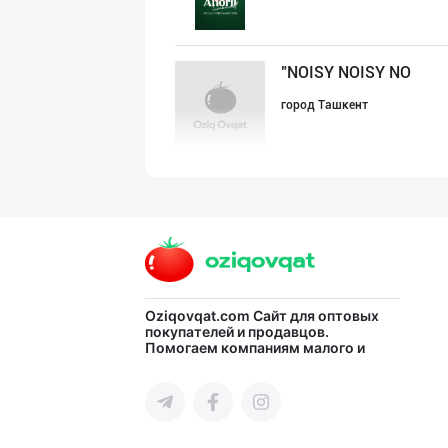
"NOISY NOISY NO
город Ташкент
DIVO ZAMZAM WAT
Ферганская область
Ичимлик бизнеси
Oziqovqat.com
Сайт для оптовых
покупателей и продавцов.
Помогаем компаниям малого и
город Ташкент
среднего бизнеса Узбекистана и
СНГ быстро найти лучших
поставщиков и новых клиентов,
продвигать свою продукцию в
интернете.
SHIRIN PREMIUM