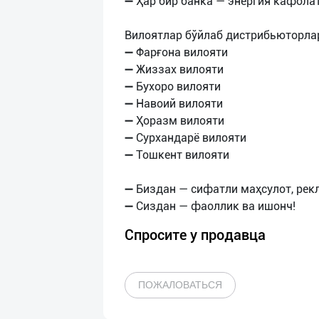
➖ Ҳар бир банка — энергия кафолат
Вилоятлар бўйлаб дистрибьюторлар
➖ Фарғона вилояти
➖ Жиззах вилояти
➖ Бухоро вилояти
➖ Навоий вилояти
➖ Ҳоразм вилояти
➖ Сурхандарё вилояти
➖ Тошкент вилояти
➖ Биздан — сифатли маҳсулот, рек
Спросите у продавца
ПОЖАЛОВАТЬСЯ