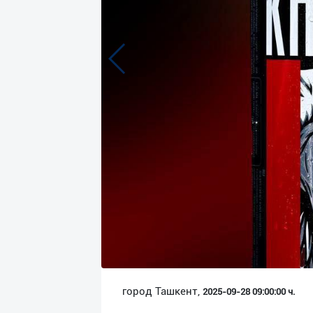
Язык
Личные
данные
Новости
2
Чаты
История
реферальных
переходов
Условия
использования
FAQ
город Ташкент,
2025-09-28 09:00:00 ч.
О