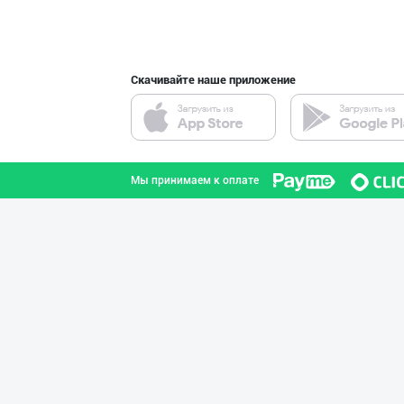
город Ташкент
Скачивайте наше приложение
INTER ROHAT — Ҳ
город Ташкент
Мы принимаем к оплате
Оптомчилар учун
город Ташкент
YEON HO — КОРЕЯ
город Ташкент