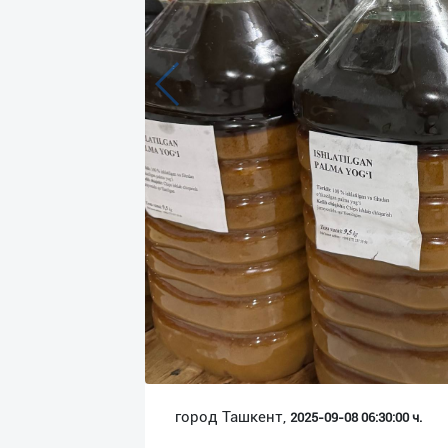
Язык
Личные
данные
Новости
2
Чаты
История
реферальных
переходов
Условия
использования
FAQ
город Ташкент,
2025-09-08 06:30:00 ч.
О