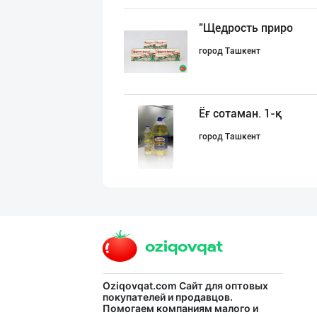
"Щедрость приро
город Ташкент
Ёғ сотаман. 1-қ
город Ташкент
Сифатли Кокос в
город Ташкент
БОЯРИН & SARMIL
Oziqovqat.com
Сайт для оптовых
покупателей и продавцов.
Помогаем компаниям малого и
Ферганская область