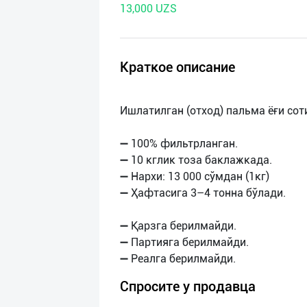
13,000 UZS
нас
Техническая
поддержка
Краткое описание
Поделиться
Ишлатилган (отход) пальма ёғи сот
приложением
➖ 100% фильтрланган.
Выход
➖ 10 кглик тоза баклажкада.
о
➖ Нархи: 13 000 сўмдан (1кг)
➖ Ҳафтасига 3–4 тонна бўлади.
➖ Қарзга берилмайди.
➖ Партияга берилмайди.
Спросите у продавца