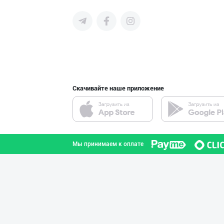
среднего бизнеса Узбекистана и
СНГ быстро найти лучших
поставщиков и новых клиентов,
продвигать свою продукцию в
интернете.
Кокос ёғи: ➖ П
город Ташкент
Скачивайте наше приложение
Ишлаб чиқараётг
город Ташкент
Мы принимаем к оплате
Ишлаб чиқарувчи
Ташкентская область
"Щедрость приро