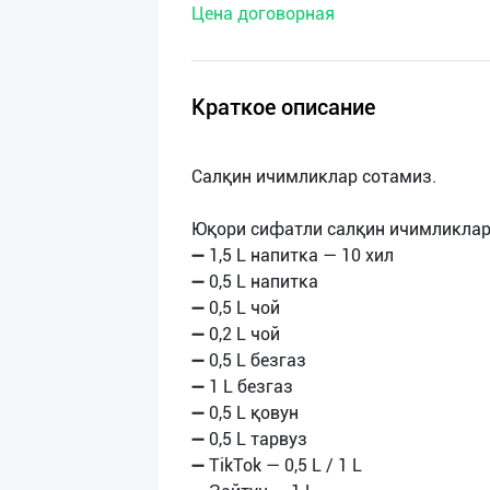
Цена договорная
нас
Техническая
поддержка
Краткое описание
Поделиться
Салқин ичимликлар сотамиз.
приложением
Юқори сифатли салқин ичимликлар
Выход
➖ 1,5 L напитка — 10 хил
о
➖ 0,5 L напитка
➖ 0,5 L чой
➖ 0,2 L чой
➖ 0,5 L безгаз
➖ 1 L безгаз
➖ 0,5 L қовун
➖ 0,5 L тарвуз
➖ TikTok — 0,5 L / 1 L