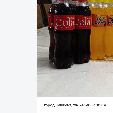
Язык
Личные
данные
Новости
2
Чаты
История
реферальных
переходов
Условия
использования
FAQ
город Ташкент,
2025-10-05 17:30:00 ч.
О