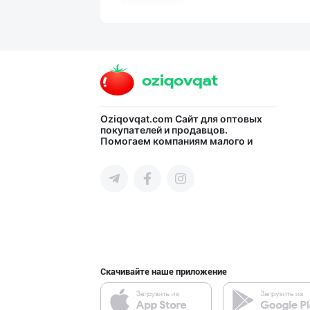
INTER ROHAT — Ҳ
город Ташкент
BARLETT OLTIN O
Oziqovqat.com
Сайт для оптовых
покупателей и продавцов.
Помогаем компаниям малого и
Ферганская область
среднего бизнеса Узбекистана и
СНГ быстро найти лучших
поставщиков и новых клиентов,
продвигать свою продукцию в
интернете.
Миллий маҳсулот
город Ташкент
Скачивайте наше приложение
DIVO ZAMZAM WAT
Ферганская область