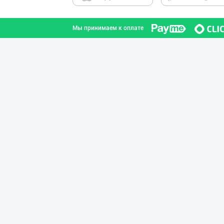
Мы принимаем к оплате
Ичимлик бизнеси
город Ташкент
Ичимлик бизнеси
город Ташкент
"NOV LIMONADLAR
город Ташкент