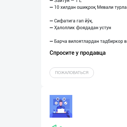
➖ Зайтун — 1 L
➖ 10 хилдан ошиқроқ Мевали турла
➖ Сифатига гап йўқ.
➖ Ҳалоллик фоядадан устун
Спросите у продавца
ПОЖАЛОВАТЬСЯ