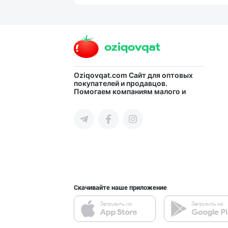
Эрондан келтири
город Ташкент
HONEYGOLD — ТАБ
Oziqovqat.com
Сайт для оптовых
покупателей и продавцов.
Помогаем компаниям малого и
город Ташкент
среднего бизнеса Узбекистана и
СНГ быстро найти лучших
поставщиков и новых клиентов,
продвигать свою продукцию в
интернете.
Вилоятлар учун
город Ташкент
Скачивайте наше приложение
ҚОЗОҒИСТОН БУҒД
город Ташкент