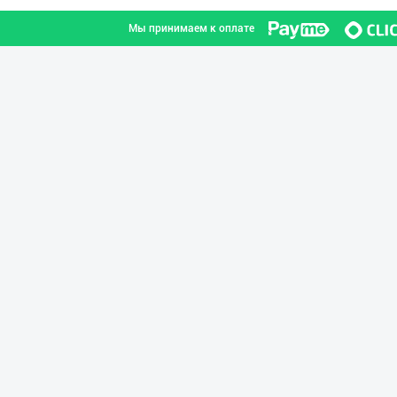
Мы принимаем к оплате
AROMSA — иннова
город Ташкент
➖ Агар Агар RGM
город Ташкент
Маҳсулотларимиз
город Ташкент
Хоразм, Ангрен,