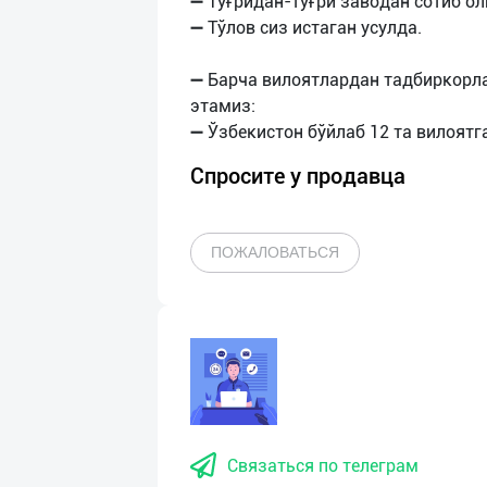
➖ Тўғридан-тўғри заводан сотиб ол
➖ Тўлов сиз истаган усулда.
➖ Барча вилоятлардан тадбиркорл
этамиз:
Спросите у продавца
ПОЖАЛОВАТЬСЯ
Связаться по телеграм