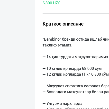
6,800 UZS
нас
Техническая
поддержка
Краткое описание
Поделиться
”Bambino” бренди остида ишлаб чи
приложением
таклиф этамиз.
Выход
➖ 14 ҳил турдаги маҳсулотларимиз 
о
➖ 10 кглик қопларда 68.000 сўм
➖ 12 кглик қопларда (1 кг 6.800 сўм
➖ Маҳсулот сифатига кафолат бер
➖ Бозордаги маҳсулотлар билан ра
➖ Улгуржи нархларда.