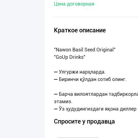
Цена договорная
нас
Техническая
поддержка
Краткое описание
Поделиться
"Nawon Basil Seed Original"
приложением
"GoUp Drinks"
Выход
➖ Улгуржи нарҳларда.
о
➖ Биринчи қўлдан сотиб олинг.
➖ Барча вилоятлардан тадбиркорл
этамиз.
Спросите у продавца