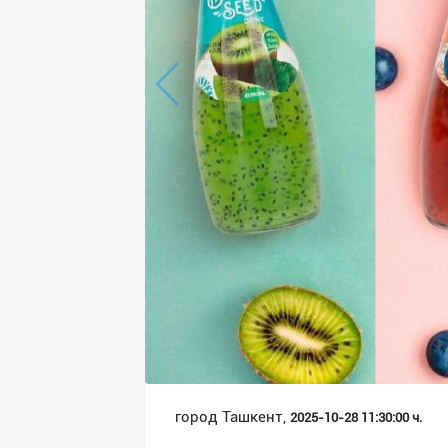
Язык
Личные
данные
Новости
2
Чаты
История
реферальных
переходов
Условия
использования
FAQ
город Ташкент,
2025-10-28 11:30:00 ч.
О