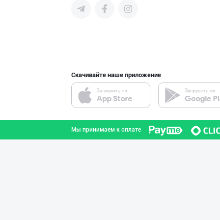
поставщиков и новых клиентов,
продвигать свою продукцию в
интернете.
Янги бренд — ян
Наманганская область
Скачивайте наше приложение
Ичимлик бизнеси
город Ташкент
Мы принимаем к оплате
BARLETT OLTIN O
Ферганская область
Ичимлик бизнеси
город Ташкент