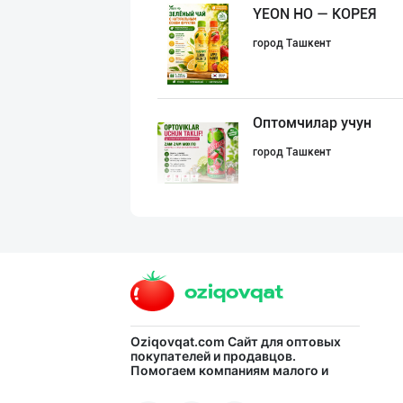
YEON HO — КОРЕЯ
город Ташкент
Оптомчилар учун
город Ташкент
"NOV LIMONADLAR
город Ташкент
Дилерларни ҳамк
Oziqovqat.com
Сайт для оптовых
покупателей и продавцов.
Помогаем компаниям малого и
город Ташкент
среднего бизнеса Узбекистана и
СНГ быстро найти лучших