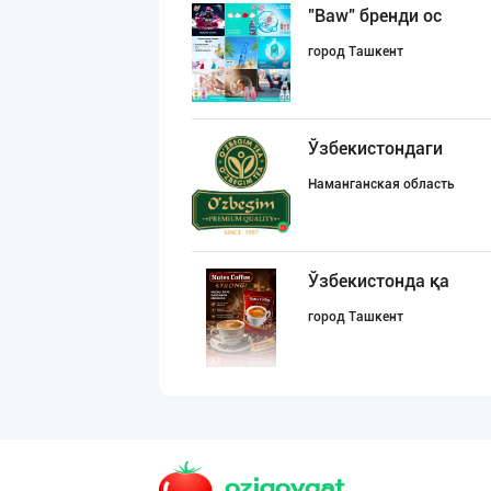
"Baw" бренди ос
город Ташкент
Ўзбекистондаги
Наманганская область
Ўзбекистонда қа
город Ташкент
Ҳурматли тадбир
город Ташкент