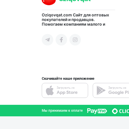
Ўзбекистондаги
Oziqovqat.com
Сайт для оптовых
покупателей и продавцов.
Помогаем компаниям малого и
Наманганская область
среднего бизнеса Узбекистана и
СНГ быстро найти лучших
поставщиков и новых клиентов,
продвигать свою продукцию в
интернете.
«QASR» ЧОЙЛАРИ
Ферганская область
Скачивайте наше приложение
Биз сизга бутун
Самаркандская область
Мы принимаем к оплате
ТУРКИЯ КАКАО КУ
город Ташкент