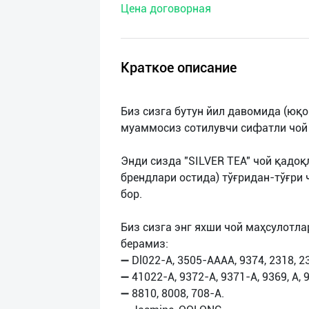
Цена договорная
нас
Техническая
поддержка
Краткое описание
Поделиться
Биз сизга бутун йил давомида (юқо
приложением
муаммосиз сотилувчи сифатли чой
Выход
Энди сизда "SILVER TEA" чой қадо
о
брендлари остида) тўғридан-тўғри
бор.
Биз сизга энг яхши чой маҳсулотл
берамиз:
➖ Dl022-A, 3505-AAAA, 9374, 2318, 23
➖ 41022-A, 9372-A, 9371-A, 9369, A, 9
➖ 8810, 8008, 708-A.