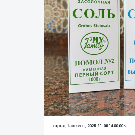
Язык
Личные
данные
Новости
2
Чаты
История
реферальных
переходов
Условия
использования
FAQ
город Ташкент,
2025-11-06 14:00:00 ч.
О