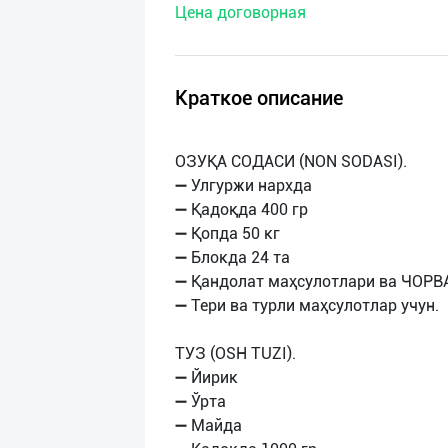
Цена договорная
нас
Техническая
поддержка
Краткое описание
Поделиться
ОЗУҚА СОДАСИ (NON SODASI).
приложением
➖ Улгуржи нархда
➖ Қадоқда 400 гр
Выход
➖ Қопда 50 кг
о
➖ Блокда 24 та
➖ Қандолат маҳсулотлари ва ЧОРВ
➖ Тери ва турли маҳсулотлар учун.
ТУЗ (OSH TUZI).
➖ Йирик
➖ Ўрта
➖ Майда