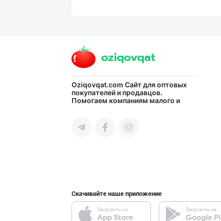
Ўзбекистон иқли
город Ташкент
Гигиеник восита
Oziqovqat.com
Сайт для оптовых
покупателей и продавцов.
Помогаем компаниям малого и
город Ташкент
среднего бизнеса Узбекистана и
СНГ быстро найти лучших
поставщиков и новых клиентов,
продвигать свою продукцию в
интернете.
Guldon Sharq In
город Ташкент
Скачивайте наше приложение
Flovell Care –
город Ташкент