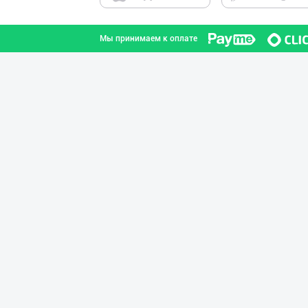
Мы принимаем к оплате
Хўжалик совун с
город Ташкент
Диққат! Ўзбекис
город Ташкент
Ҳурматли тадбир
город Ташкент