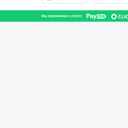
Мы принимаем к оплате
Хўжалик совун с
город Ташкент
Хитойдан тўғрид
город Ташкент
Гигиеник восита
город Ташкент