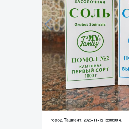
Язык
Личные
данные
Новости
2
Чаты
История
реферальных
переходов
Условия
использования
FAQ
город Ташкент,
2025-11-12 12:00:00 ч.
О