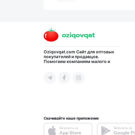
PREDO брендинин
город Ташкент
Guldon Sharq In
Oziqovqat.com
Сайт для оптовых
покупателей и продавцов.
Помогаем компаниям малого и
город Ташкент
среднего бизнеса Узбекистана и
СНГ быстро найти лучших
поставщиков и новых клиентов,
продвигать свою продукцию в
интернете.
Flovell Care –
город Ташкент
Скачивайте наше приложение
Ҳурматли тадбир
город Ташкент