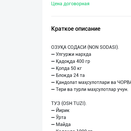
Цена договорная
нас
Техническая
поддержка
Краткое описание
Поделиться
ОЗУҚА СОДАСИ (NON SODASI).
приложением
➖ Улгуржи нархда
➖ Қадоқда 400 гр
Выход
➖ Қопда 50 кг
о
➖ Блокда 24 та
➖ Қандолат маҳсулотлари ва ЧОРВ
➖ Тери ва турли маҳсулотлар учун.
ТУЗ (OSH TUZI).
➖ Йирик
➖ Ўрта
➖ Майда