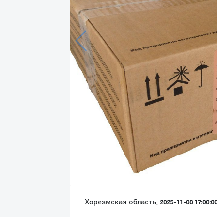
Язык
Личные
данные
Новости
2
Чаты
История
реферальных
переходов
Условия
использования
FAQ
Хорезмская область,
2025-11-08 17:00:00
О