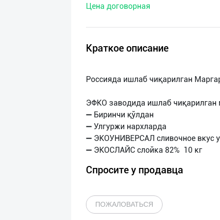
Цена договорная
нас
Техническая
поддержка
Краткое описание
Поделиться
Россияда ишлаб чиқарилган Марга
приложением
ЭФКО заводида ишлаб чиқарилган 
Выход
➖ Биринчи қўлдан
о
➖ Улгуржи нархларда
➖ ЭКОУНИВЕРСАЛ сливочное вкус у
Спросите у продавца
ПОЖАЛОВАТЬСЯ