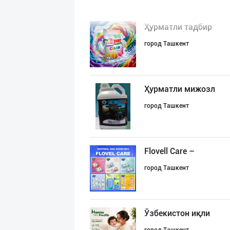
Ҳурматли тадбир
город Ташкент
Ҳурматли мижозл
город Ташкент
Flovell Care –
город Ташкент
Ўзбекистон иқли