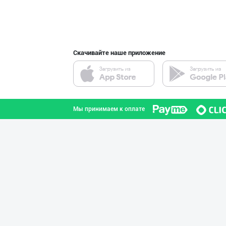
Жанубий Корея в
Навоийская область
Скачивайте наше приложение
Машҳур PREDO бр
город Ташкент
Мы принимаем к оплате
Шахсий гигиена
Сырдарьинская область
Aroma – Тозалик
город Ташкент