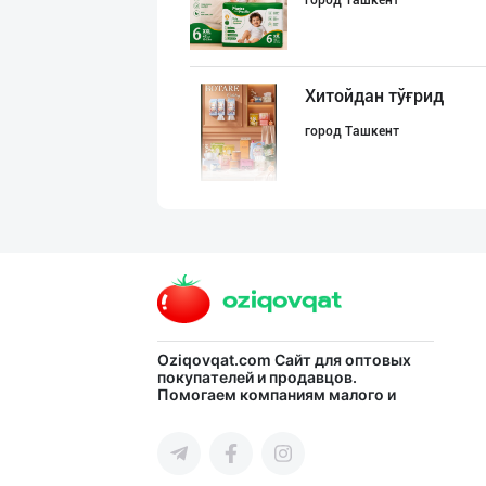
город Ташкент
Хитойдан тўғрид
город Ташкент
Гигиеник восита
город Ташкент
Асл белгиси учу
Oziqovqat.com
Сайт для оптовых
покупателей и продавцов.
Помогаем компаниям малого и
город Ташкент
среднего бизнеса Узбекистана и
СНГ быстро найти лучших
поставщиков и новых клиентов,
продвигать свою продукцию в
интернете.