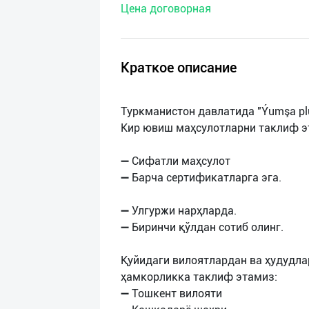
Цена договорная
нас
Техническая
поддержка
Краткое описание
Поделиться
Туркманистон давлатида "Ýumşa pl
приложением
Кир ювиш маҳсулотларни таклиф э
Выход
➖ Сифатли маҳсулот
о
➖ Барча сертификатларга эга.
➖ Улгуржи нарҳларда.
➖ Биринчи қўлдан сотиб олинг.
Қуйидаги вилоятлардан ва ҳудудла
ҳамкорликка таклиф этамиз:
➖ Тошкент вилояти