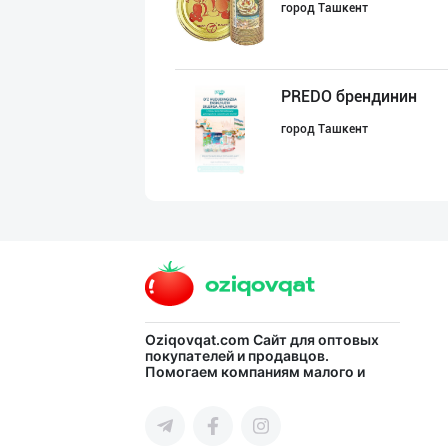
город Ташкент
PREDO брендинин
город Ташкент
Ҳурматли мижозл
город Ташкент
"Gold Teks" тек
Oziqovqat.com
Сайт для оптовых
покупателей и продавцов.
Помогаем компаниям малого и
город Ташкент
среднего бизнеса Узбекистана и
СНГ быстро найти лучших
поставщиков и новых клиентов,
продвигать свою продукцию в