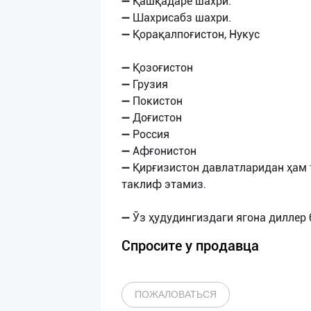
➖ Қашқадарё шахри.
➖ Шахрисабз шахри.
➖ Қорақалпоғистон, Нукус
➖ Қозоғистон
➖ Грузия
➖ Покистон
➖ Доғистон
➖ Россия
➖ Афғонистон
➖ Қирғизистон давлатларидан ҳам
таклиф этамиз.
Спросите у продавца
ПОЖАЛОВАТЬСЯ