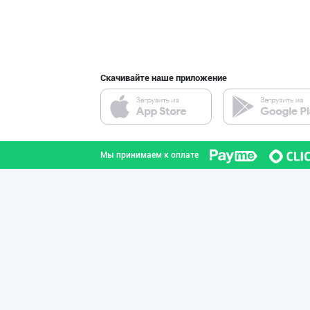
интернете.
Flovell Care –
город Ташкент
Скачивайте наше приложение
Ўзбекистон иқли
город Ташкент
Мы принимаем к оплате
Машҳур PREDO бр
город Ташкент
Хўжалик совун с
город Ташкент