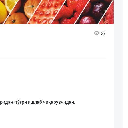
27
ридан-тўғри ишлаб чиқарувчидан.