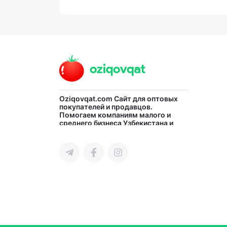
Oziqovqat.com
Сайт для оптовых
покупателей и продавцов.
Помогаем компаниям малого и
среднего бизнеса Узбекистана и
СНГ быстро найти лучших
поставщиков и новых клиентов,
продвигать свою продукцию в
интернете.