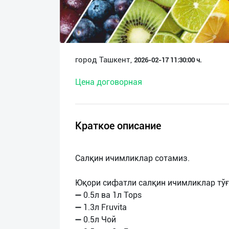
О
нас
Техническая
город Ташкент,
2026-02-17 11:30:00 ч.
поддержка
Цена договорная
Поделиться
приложением
Краткое описание
Выход
о
Салқин ичимликлар сотамиз.
Юқори сифатли салқин ичимликлар тўғ
➖ 0.5л ва 1л Tops
➖ 1.3л Fruvita
➖ 0.5л Чой