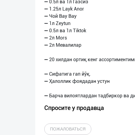
➖ 0.5л ва 1л Газсиз
➖ 1.25л Layk Anor
➖ Чой Bay Bay
➖ 1л Zeytun
➖ 0.5л ва 1л Tiktok
➖ 2л Mors
➖ 2л Мевалилар
➖ 20 хилдан ортиқ кенг ассортиментим
➖ Сифатига гап йўқ.
➖ Ҳалоллик фоядадан устун
Спросите у продавца
ПОЖАЛОВАТЬСЯ