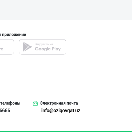
Ичимлик бизнеси
город Ташкент
е приложение
"BONITA FRUIT J
город Ташкент
INTER ROHAT — Ҳ
город Ташкент
 телефоны
Электронная почта
6666
info@oziqovqat.uz
"NOISY NOISY NO