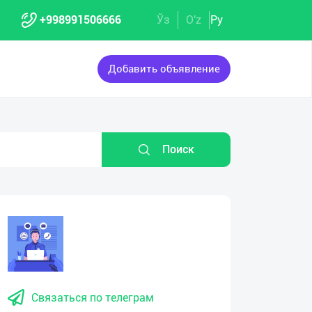
+998991506666
Ўз
O'z
Ру
Добавить объявление
Поиск
Связаться по телеграм