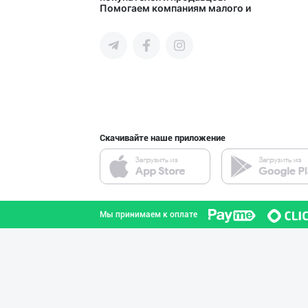
Помогаем компаниям малого и
город Ташкент
среднего бизнеса Узбекистана и
СНГ быстро найти лучших
поставщиков и новых клиентов,
продвигать свою продукцию в
интернете.
"Восточная Сказ
город Ташкент
Скачивайте наше приложение
Ищем официальны
город Ташкент
Мы принимаем к оплате
"Sladkiy Ray" б
город Ташкент