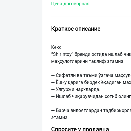
Цена договорная
нас
Техническая
поддержка
Краткое описание
Поделиться
Кекс!
приложением
“Shirintoy” бренди остида ишлаб ч
маҳсулотларини таклиф этамиз.
Выход
о
➖ Сифатли ва таъми ўзгача маҳсул
➖ Ёш-у қарига бирдек ёқадиган маҳ
➖ Улгуржи нархларда.
➖ Ишлаб чиқарувчидан сотиб олинг
➖ Барча вилоятлардан тадбиркорл
Спросите у продавца