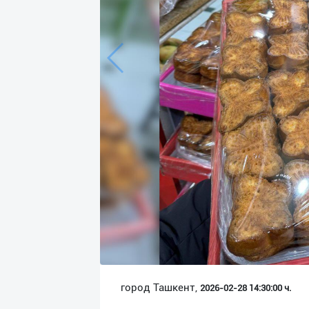
Язык
Личные
данные
Новости
2
Чаты
История
реферальных
переходов
Условия
использования
FAQ
город Ташкент,
2026-02-28 14:30:00 ч.
О