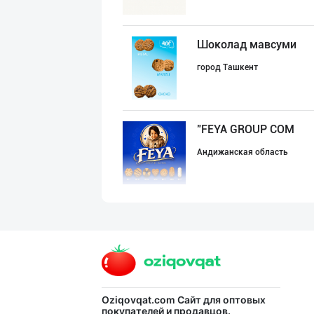
Шоколад мавсуми
город Ташкент
"FEYA GROUP COM
Андижанская область
ДУНЁНИНГ ЭНГ ЯХ
город Ташкент
Савдосини оширм
Oziqovqat.com
Сайт для оптовых
покупателей и продавцов.