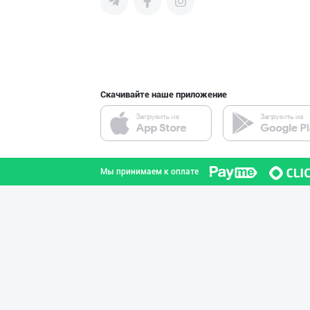
продвигать свою продукцию в
интернете.
Ўзбекистон иқли
город Ташкент
Скачивайте наше приложение
Хўжалик совун с
город Ташкент
Мы принимаем к оплате
"Gold Teks" тек
город Ташкент
Машҳур PREDO бр
город Ташкент