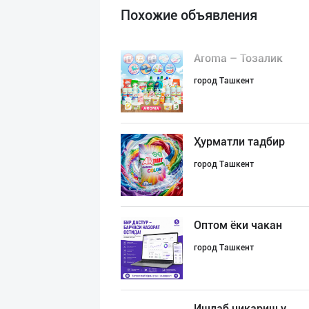
Похожие объявления
Aroma – Тозалик
город Ташкент
Ҳурматли тадбир
город Ташкент
Оптом ёки чакан
город Ташкент
Ишлаб чиқариш у