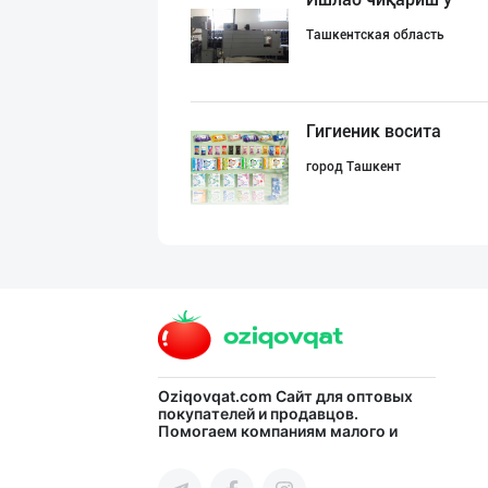
Ташкентская область
Гигиеник восита
город Ташкент
Асл белгиси учу
город Ташкент
ХИТОЙ ва КОРЕЯ
Oziqovqat.com
Сайт для оптовых
покупателей и продавцов.
Помогаем компаниям малого и
город Ташкент
среднего бизнеса Узбекистана и
СНГ быстро найти лучших
поставщиков и новых клиентов,