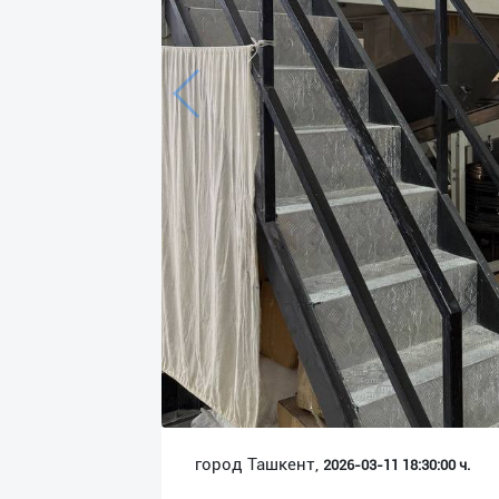
Язык
Личные
данные
Новости
2
Чаты
История
реферальных
переходов
Условия
использования
FAQ
город Ташкент,
2026-03-11 18:30:00 ч.
О