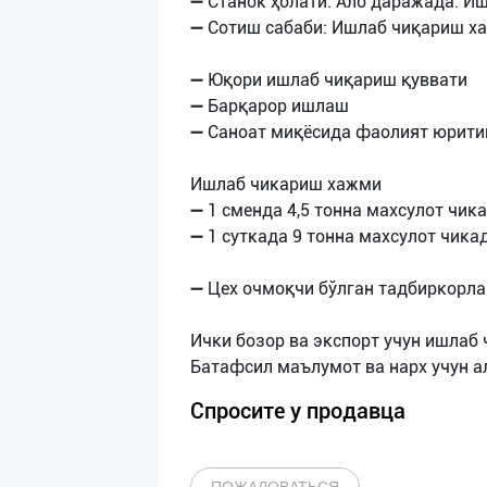
➖ Станок ҳолати: Ало даражада. Иш
➖ Сотиш сабаби: Ишлаб чиқариш х
➖ Юқори ишлаб чиқариш қуввати
➖ Барқарор ишлаш
➖ Саноат миқёсида фаолият юрити
Ишлаб чикариш хажми
➖ 1 сменда 4,5 тонна махсулот чик
➖ 1 суткада 9 тонна махсулот чика
➖ Цех очмоқчи бўлган тадбиркорла
Ички бозор ва экспорт учун ишла
Спросите у продавца