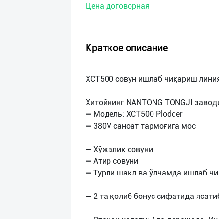
Цена договорная
нас
Техническая
поддержка
Краткое описание
Поделиться
XCT500 совун ишлаб чиқариш линия
приложением
Хитойнинг NANTONG TONGJI завод
Выход
➖ Модель: XCT500 Plodder
о
➖ 380V саноат тармоғига мос
➖ Хўжалик совуни
➖ Атир совуни
➖ Турли шакл ва ўлчамда ишлаб ч
➖ 2 та қолиб бонус сифатида ясати