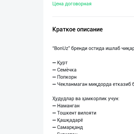
Цена договорная
нас
Техническая
поддержка
Краткое описание
Поделиться
“BonUz” бренди остида ишлаб чиқа
приложением
➖ Қурт
Выход
➖ Семѐчка
о
➖ Попкорн
➖ Чекланмаган миқдорда етказиб 
Ҳудудлар ва ҳамкорлик учун:
➖ Наманган
➖ Тошкент вилояти
➖ Қашқадарё
➖ Самарқанд