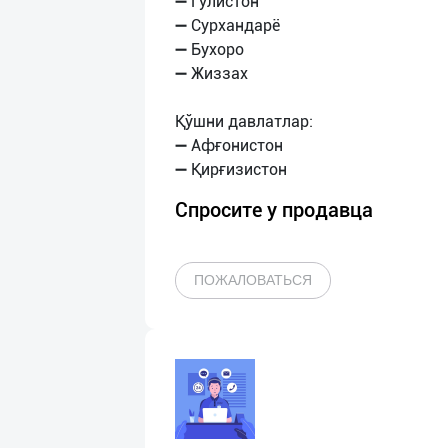
➖ Гулистон
➖ Сурхандарё
➖ Бухоро
➖ Жиззах
Қўшни давлатлар:
➖ Афғонистон
Спросите у продавца
ПОЖАЛОВАТЬСЯ