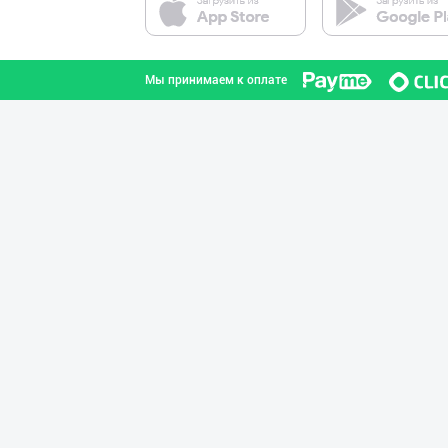
город Ташкент
Мы принимаем к оплате
Ҳурматли тадбир
Самаркандская область
"SEZAM-EKO" кор
Андижанская область
AMUR QURT — ЎЗБ
Самаркандская область