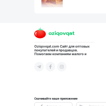
"YILIMI" бренди
Ташкентская область
"JEK FOOD" корх
Oziqovqat.com
Сайт для оптовых
покупателей и продавцов.
Помогаем компаниям малого и
город Ташкент
среднего бизнеса Узбекистана и
СНГ быстро найти лучших
поставщиков и новых клиентов,
продвигать свою продукцию в
интернете.
"SEZAM-EKO" кор
Андижанская область
Скачивайте наше приложение
"Shum bola” бре