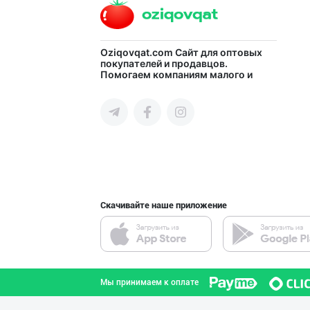
Продаю замороже
Oziqovqat.com
Сайт для оптовых
покупателей и продавцов.
Помогаем компаниям малого и
город Ташкент
среднего бизнеса Узбекистана и
СНГ быстро найти лучших
поставщиков и новых клиентов,
продвигать свою продукцию в
интернете.
Продаю замороже
город Ташкент
Скачивайте наше приложение
SODIQ SAVDO ICE
город Ташкент
Мы принимаем к оплате
Продаю замороже