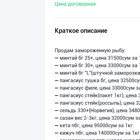
Цена договорная
нас
Техническая
поддержка
Краткое описание
Поделиться
Продам замороженную рыбу:
приложением
➖ минтай бг 25+, цена 31500сум за 
➖ минтай бг 30+, цена 33000сум за 
Выход
➖ минтай бг "L"(штучной заморозки)
о
➖ пангасиус тушка бг, цена 32500су
➖ пангасиус филе, цена 33000сум за
➖ пангасиус стейк(пакет 1кг), цена 
➖ пангасиус стейк(россыпь), цена 3
➖ сельдь 330+(Норвегия), цена 3480
➖ сазан вес 2-3кг, цена 32000сум за
➖ кета пбг, цена 95000сум за 1кг.
➖ кижуч пбг, цена 140000сум за 1кг