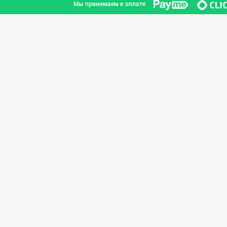
Мы принимаем к оплате
➖ Агар Агар RGM
город Ташкент
Тўғридан-тўғри
город Ташкент
Ҳудудий дилерла
город Ташкент
МАККАЖЎХОРИ КРА
город Ташкент