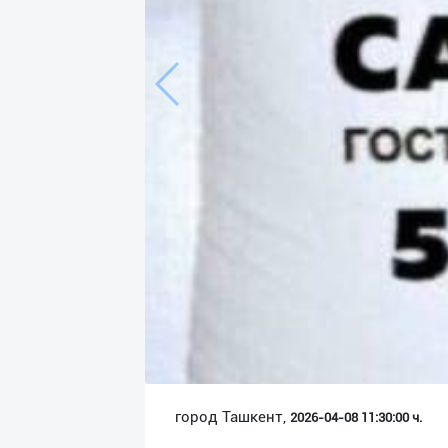
Язык
Личные
данные
Новости
2
Чаты
История
реферальных
переходов
Условия
использования
FAQ
город Ташкент,
2026-04-08 11:30:00 ч.
О