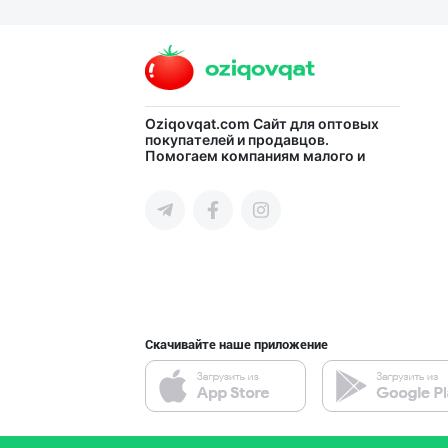
➖ Аскорбиновая
город Ташкент
Дилер ва дистри
Oziqovqat.com
Сайт для оптовых
покупателей и продавцов.
Помогаем компаниям малого и
город Ташкент
среднего бизнеса Узбекистана и
СНГ быстро найти лучших
поставщиков и новых клиентов,
продвигать свою продукцию в
интернете.
"MAKGOLD" бренд
Самаркандская область
Скачивайте наше приложение
"Ravon" бренди
город Ташкент