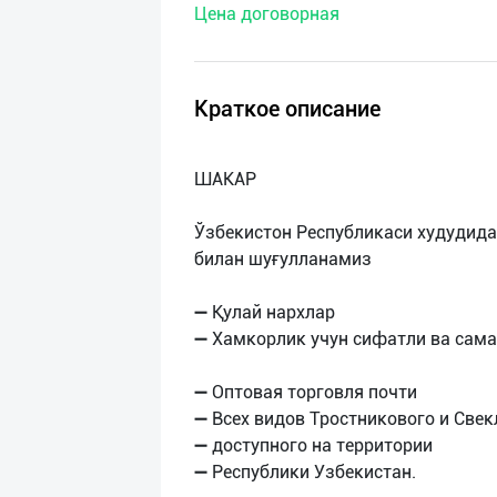
Цена договорная
нас
Техническая
поддержка
Краткое описание
Поделиться
ШАКАР
приложением
Ўзбекистон Республикаси худудида
Выход
билан шуғулланамиз
о
➖ Қулай нархлар
➖ Хамкорлик учун сифатли ва сам
➖ Оптовая торговля почти
➖ Всех видов Тростникового и Све
➖ доступного на территории
➖ Республики Узбекистан.